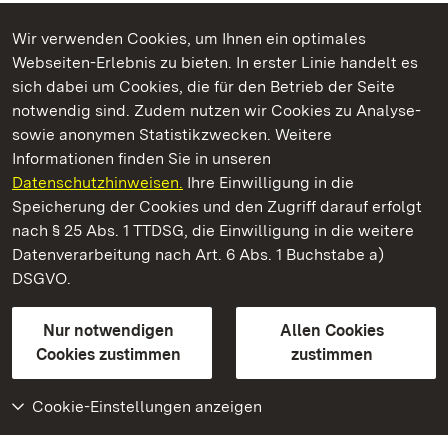
Wir verwenden Cookies, um Ihnen ein optimales
Webseiten-Erlebnis zu bieten. In erster Linie handelt es
Kommen. Staunen. Genießen.
sich dabei um Cookies, die für den Betrieb der Seite
notwendig sind. Zudem nutzen wir Cookies zu Analyse-
sowie anonymen Statistikzwecken. Weitere
Informationen finden Sie in unseren
Datenschutzhinweisen.
Ihre Einwilligung in die
Staatliche Schlösser und Gärten Baden‑Württemberg
Speicherung der Cookies und den Zugriff darauf erfolgt
nach § 25 Abs. 1 TTDSG, die Einwilligung in die weitere
Staatliche Schlösser und Gärten Baden-Württemberg
Datenverarbeitung nach Art. 6 Abs. 1 Buchstabe a)
DSGVO.
Kontakt
FAQ
Impressum
Datenschutz
Gebärdensprache
Leichte Sprache
Erklärung zur Barrierefreiheit
Nur notwendigen
Allen Cookies
BITV-konform (geprüfte Seiten)
Cookies zustimmen
zustimmen
Cookie-Einstellungen anzeigen
Weiteres
Portal
Monumente