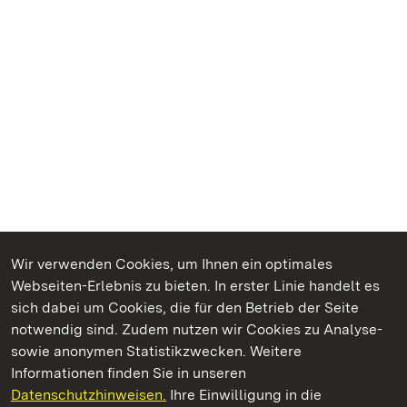
Wir verwenden Cookies, um Ihnen ein optimales
Webseiten-Erlebnis zu bieten. In erster Linie handelt es
Kommen. Staunen. Genießen.
sich dabei um Cookies, die für den Betrieb der Seite
notwendig sind. Zudem nutzen wir Cookies zu Analyse-
sowie anonymen Statistikzwecken. Weitere
Informationen finden Sie in unseren
Datenschutzhinweisen.
Ihre Einwilligung in die
Staatliche Schlösser und Gärten Baden‑Württemberg