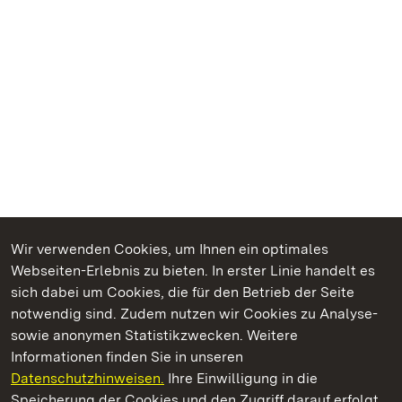
Wir verwenden Cookies, um Ihnen ein optimales
Webseiten-Erlebnis zu bieten. In erster Linie handelt es
Kommen. Staunen. Genießen.
sich dabei um Cookies, die für den Betrieb der Seite
notwendig sind. Zudem nutzen wir Cookies zu Analyse-
sowie anonymen Statistikzwecken. Weitere
Informationen finden Sie in unseren
Datenschutzhinweisen.
Ihre Einwilligung in die
Staatliche Schlösser und Gärten Baden‑Württemberg
Speicherung der Cookies und den Zugriff darauf erfolgt