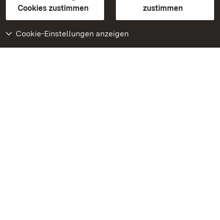
BITV-konform (geprüfte Seiten)
Cookies zustimmen
zustimmen
Cookie-Einstellungen anzeigen
Weiteres
Portal
Monumente
Besuchen Sie uns auf
Facebook
Besuchen Sie uns auf
Instagram
Besuchen Sie uns auf
Youtube
Lernen Sie unsere Apps
kennen
Google Play Store
App Store für iPhone