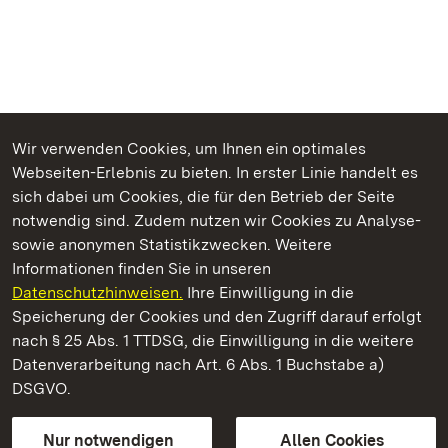
Wir verwenden Cookies, um Ihnen ein optimales
Webseiten-Erlebnis zu bieten. In erster Linie handelt es
Kommen. Staunen. Genießen.
sich dabei um Cookies, die für den Betrieb der Seite
notwendig sind. Zudem nutzen wir Cookies zu Analyse-
sowie anonymen Statistikzwecken. Weitere
Informationen finden Sie in unseren
Datenschutzhinweisen.
Ihre Einwilligung in die
Staatliche Schlösser und Gärten Baden‑Württemberg
Speicherung der Cookies und den Zugriff darauf erfolgt
nach § 25 Abs. 1 TTDSG, die Einwilligung in die weitere
Staatliche Schlösser und Gärten Baden-Württemberg
Datenverarbeitung nach Art. 6 Abs. 1 Buchstabe a)
DSGVO.
Kontakt
FAQ
Impressum
Datenschutz
Gebärdensprache
Leichte Sprache
Erklärung zur Barrierefreiheit
Nur notwendigen
Allen Cookies