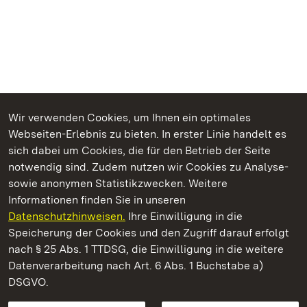
Wir verwenden Cookies, um Ihnen ein optimales
Webseiten-Erlebnis zu bieten. In erster Linie handelt es
Kommen. Staunen. Genießen.
sich dabei um Cookies, die für den Betrieb der Seite
notwendig sind. Zudem nutzen wir Cookies zu Analyse-
sowie anonymen Statistikzwecken. Weitere
Informationen finden Sie in unseren
Datenschutzhinweisen.
Ihre Einwilligung in die
Staatliche Schlösser und Gärten Baden‑Württemberg
Speicherung der Cookies und den Zugriff darauf erfolgt
nach § 25 Abs. 1 TTDSG, die Einwilligung in die weitere
Staatliche Schlösser und Gärten Baden-Württemberg
Datenverarbeitung nach Art. 6 Abs. 1 Buchstabe a)
DSGVO.
Kontakt
FAQ
Impressum
Datenschutz
Gebärdensprache
Leichte Sprache