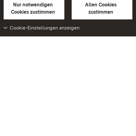
Erklärung zur Barrierefreiheit
Nur notwendigen
Allen Cookies
BITV-konform (geprüfte Seiten)
Cookies zustimmen
zustimmen
Cookie-Einstellungen anzeigen
Weiteres
Portal
Monumente
Besuchen Sie uns auf
Facebook
Besuchen Sie uns auf
Instagram
Besuchen Sie uns auf
Youtube
Lernen Sie unsere Apps
kennen
Google Play Store
App Store für iPhone