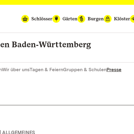
Schlösser
Gärten
Burgen
Klöster
rten Baden‑Württemberg
n
Wir über uns
Tagen & Feiern
Gruppen & Schulen
Presse
| ALLGEMEINES