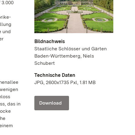
 3.000
rike-
ellung
e und
er
Bildnachweis
Staatliche Schlösser und Gärten
Baden-Württemberg, Niels
Schubert
Technische Daten
nenallee
JPG, 2600x1735 Pxl, 1.81 MB
 wenigen
hloss
Download
s, das in
rocke
che
 einem