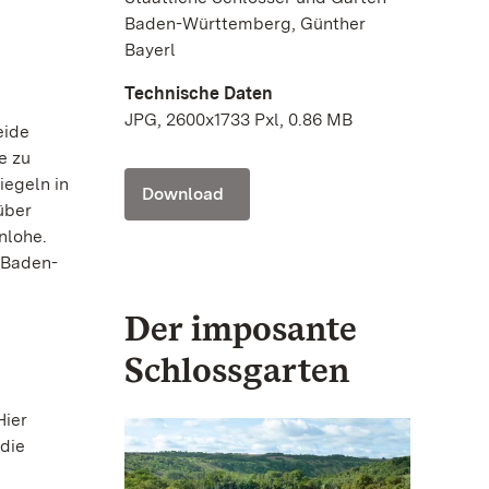
Baden-Württemberg, Günther
Bayerl
Technische Daten
JPG, 2600x1733 Pxl, 0.86 MB
eide
e zu
iegeln in
Download
über
nlohe.
 Baden-
Der imposante
Schlossgarten
Hier
 die