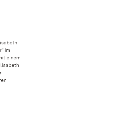
lisabeth
r“ im
mit einem
Elisabeth
r
ren