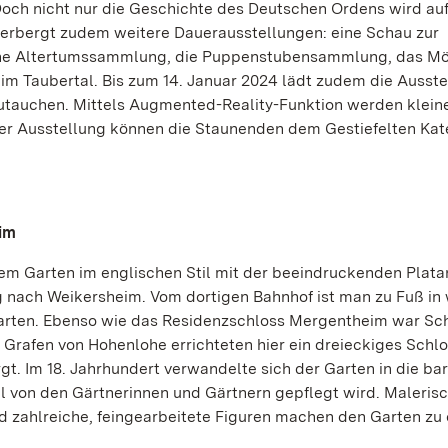
Doch nicht nur die Geschichte des Deutschen Ordens wird auf
erbergt zudem weitere Dauerausstellungen: eine Schau zur
che Altertumssammlung, die Puppenstubensammlung, das Mö
 im Taubertal. Bis zum 14. Januar 2024 lädt zudem die Ausst
nzutauchen. Mittels Augmented-Reality-Funktion werden klein
der Ausstellung können die Staunenden dem Gestiefelten Kat
im
 Garten im englischen Stil mit der beeindruckenden Plata
g nach Weikersheim. Vom dortigen Bahnhof ist man zu Fuß in
rten. Ebenso wie das Residenzschloss Mergentheim war Sc
Grafen von Hohenlohe errichteten hier ein dreieckiges Schlos
t. Im 18. Jahrhundert verwandelte sich der Garten in die ba
ll von den Gärtnerinnen und Gärtnern gepflegt wird. Maleris
 zahlreiche, feingearbeitete Figuren machen den Garten zu