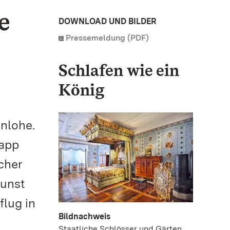
e
DOWNLOAD UND BILDER
Pressemeldung (PDF)
Schlafen wie ein
König
nlohe.
napp
cher
unst
flug in
Bildnachweis
Staatliche Schlösser und Gärten