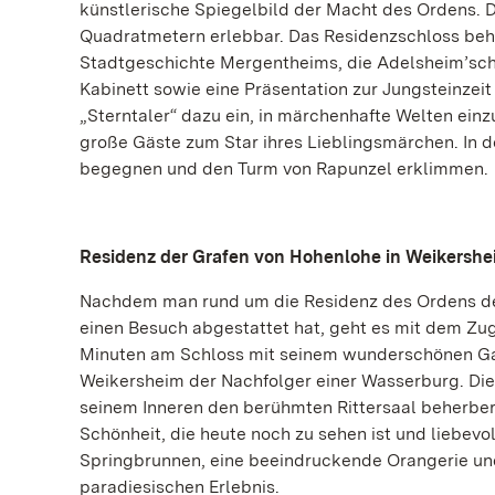
künstlerische Spiegelbild der Macht des Ordens. 
Quadratmetern erlebbar. Das Residenzschloss beh
Stadtgeschichte Mergentheims, die Adelsheim’s
Kabinett sowie eine Präsentation zur Jungsteinzeit
„Sterntaler“ dazu ein, in märchenhafte Welten ei
große Gäste zum Star ihres Lieblingsmärchen. In 
begegnen und den Turm von Rapunzel erklimmen.
Residenz der Grafen von Hohenlohe in Weikershe
Nachdem man rund um die Residenz des Ordens dem
einen Besuch abgestattet hat, geht es mit dem Zu
Minuten am Schloss mit seinem wunderschönen Ga
Weikersheim der Nachfolger einer Wasserburg. Die 
seinem Inneren den berühmten Rittersaal beherberg
Schönheit, die heute noch zu sehen ist und liebevo
Springbrunnen, eine beeindruckende Orangerie und
paradiesischen Erlebnis.