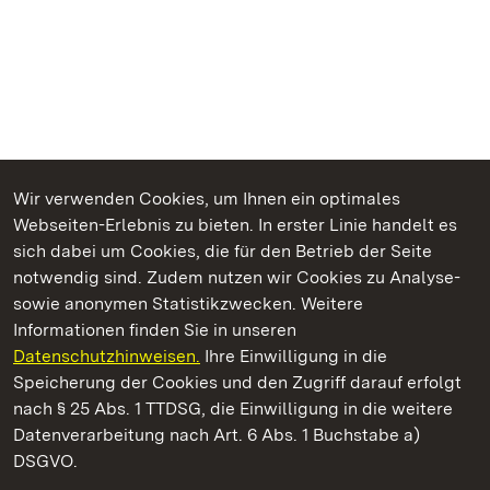
Wir verwenden Cookies, um Ihnen ein optimales
Webseiten-Erlebnis zu bieten. In erster Linie handelt es
Kommen. Staunen. Genießen.
sich dabei um Cookies, die für den Betrieb der Seite
notwendig sind. Zudem nutzen wir Cookies zu Analyse-
sowie anonymen Statistikzwecken. Weitere
Informationen finden Sie in unseren
Datenschutzhinweisen.
Ihre Einwilligung in die
Staatliche Schlösser und Gärten Baden‑Württemberg
Speicherung der Cookies und den Zugriff darauf erfolgt
nach § 25 Abs. 1 TTDSG, die Einwilligung in die weitere
Staatliche Schlösser und Gärten Baden-Württemberg
Datenverarbeitung nach Art. 6 Abs. 1 Buchstabe a)
DSGVO.
Kontakt
FAQ
Impressum
Datenschutz