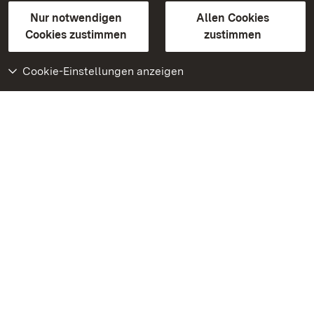
Gebärdensprache
Leichte Sprache
Erklärung zur Barrierefreiheit
Nur notwendigen
Allen Cookies
BITV-konform (geprüfte Seiten)
Cookies zustimmen
zustimmen
Cookie-Einstellungen anzeigen
Weiteres
Portal
Monumente
Besuchen Sie uns auf
Facebook
Besuchen Sie uns auf
Instagram
Besuchen Sie uns auf
Youtube
Lernen Sie unsere Apps
kennen
Google Play Store
App Store für iPhone