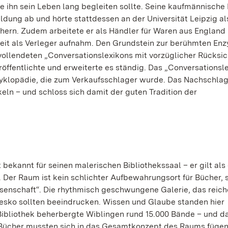
die ihn sein Leben lang begleiten sollte. Seine kaufmännische
ldung ab und hörte stattdessen an der Universität Leipzig al
ern. Zudem arbeitete er als Händler für Waren aus England 
eit als Verleger aufnahm. Den Grundstein zur berühmten En
vollendeten „Conversationslexikons mit vorzüglicher Rücksich
öffentlichte und erweiterte es ständig. Das „Conversationsl
zyklopädie, die zum Verkaufsschlager wurde. Das Nachschla
n – und schloss sich damit der guten Tradition der
 bekannt für seinen malerischen Bibliothekssaal – er gilt als
er Raum ist kein schlichter Aufbewahrungsort für Bücher, 
issenschaft“. Die rhythmisch geschwungene Galerie, das reich
ko sollten beeindrucken. Wissen und Glaube standen hier
 Bibliothek beherbergte Wiblingen rund 15.000 Bände – und 
e Bücher mussten sich in das Gesamtkonzept des Raums fügen