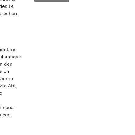
des 19.
brochen.
itektur.
uf antique
in den
 sich
zieren
tzte Abt
e
f neuer
ausen.