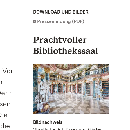
DOWNLOAD UND BILDER
Pressemeldung (PDF)
Prachtvoller
Bibliothekssaal
. Vor
n
 Denn
ssen
Die
Bildnachweis
 die
Staatliche Schlösser und Gärten