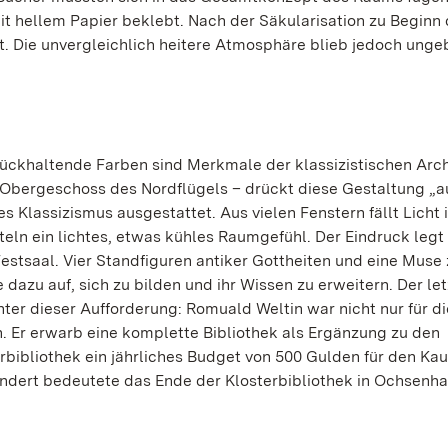
 hellem Papier beklebt. Nach der Säkularisation zu Beginn 
 Die unvergleichlich heitere Atmosphäre blieb jedoch unge
ückhaltende Farben sind Merkmale der klassizistischen Arch
 Obergeschoss des Nordflügels – drückt diese Gestaltung „a
s Klassizismus ausgestattet. Aus vielen Fenstern fällt Licht 
eln ein lichtes, etwas kühles Raumgefühl. Der Eindruck legt
Festsaal. Vier Standfiguren antiker Gottheiten und eine Muse 
dazu auf, sich zu bilden und ihr Wissen zu erweitern. Der le
er dieser Aufforderung: Romuald Weltin war nicht nur für di
. Er erwarb eine komplette Bibliothek als Ergänzung zu den
ibliothek ein jährliches Budget von 500 Gulden für den Kau
hundert bedeutete das Ende der Klosterbibliothek in Ochsenh