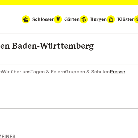
Schlösser
Gärten
Burgen
Klöster
rten Baden‑Württemberg
n
Wir über uns
Tagen & Feiern
Gruppen & Schulen
Presse
MEINES