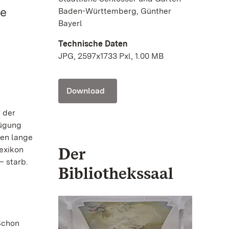
he
Baden-Württemberg, Günther
Bayerl
Technische Daten
JPG, 2597x1733 Pxl, 1.00 MB
Download
 der
fügung
ren lange
Der
exikon
– starb.
Bibliothekssaal
Schon