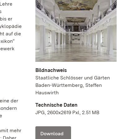
 Lehre
s
bis er
zyklopädie
t auf die
exikon“
gewerk
Bildnachweis
Staatliche Schlösser und Gärten
Baden-Württemberg, Steffen
Hauswirth
 eine der
Technische Daten
sondern
JPG, 2600x2619 Pxl, 2.51 MB
e
damit mehr
Download
: Daher