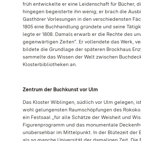
früh entwickelte er eine Leidenschaft für Bücher, 
hingegen begeisterte ihn wenig; er brach die Ausbi
Gasthörer Vorlesungen in den verschiedensten Fäch
1805 eine Buchhandlung gründete und seine Tätigk
legte er 1808. Damals erwarb er die Rechte des un
gegenwärtigen Zeiten“. Er vollendete das Werk, ver
bildete die Grundlage der späteren Brockhaus En
sammelte das Wissen der Welt zwischen Buchdeckel
Klosterbibliotheken an.
Zentrum der Buchkunst vor Ulm
Das Kloster Wiblingen, südlich vor Ulm gelegen, ist
wohl gelungensten Raumschöpfungen des Rokoko. D
ein Festsaal „für alle Schätze der Weisheit und W
Figurenprogramm und das monumentale Deckenfres
unübersehbar im Mittelpunkt. In der Blütezeit der
als so manche Universität der damaligen Zeit. Di