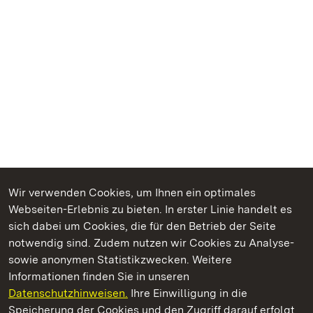
Wir verwenden Cookies, um Ihnen ein optimales
Webseiten-Erlebnis zu bieten. In erster Linie handelt es
Kommen. Staunen. Genießen.
sich dabei um Cookies, die für den Betrieb der Seite
notwendig sind. Zudem nutzen wir Cookies zu Analyse-
sowie anonymen Statistikzwecken. Weitere
Informationen finden Sie in unseren
Datenschutzhinweisen.
Ihre Einwilligung in die
Staatliche Schlösser und Gärten Baden‑Württemberg
Speicherung der Cookies und den Zugriff darauf erfolgt