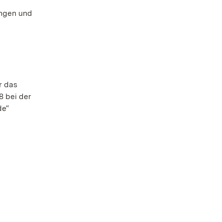
ungen und
r das
8 bei der
de“