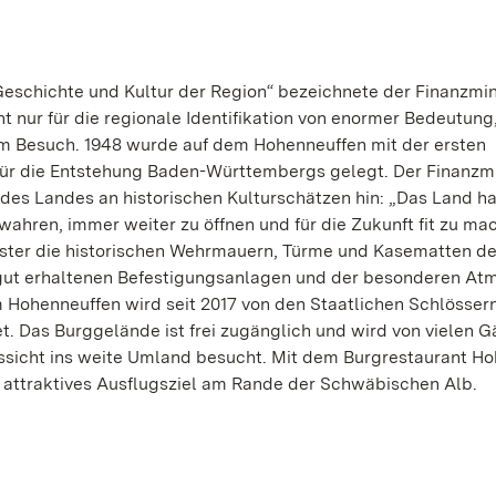
Geschichte und Kultur der Region“ bezeichnete der Finanzmin
t nur für die regionale Identifikation von enormer Bedeutung
nem Besuch. 1948 wurde auf dem Hohenneuffen mit der ersten
ür die Entstehung Baden-Württembergs gelegt. Der Finanzmi
s Landes an historischen Kulturschätzen hin: „Das Land hat
ahren, immer weiter zu öffnen und für die Zukunft fit zu ma
ster die historischen Wehrmauern, Türme und Kasematten d
 gut erhaltenen Befestigungsanlagen und der besonderen At
em Hohenneuffen wird seit 2017 von den Staatlichen Schlösser
 Das Burggelände ist frei zugänglich und wird von vielen Gä
sicht ins weite Umland besucht. Mit dem Burgrestaurant H
in attraktives Ausflugsziel am Rande der Schwäbischen Alb.