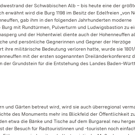
rdwestrand der Schwäbischen Alb – bis heute eine der größt
erwähnt wird die Burg 1198 im Besitz der Edelfreien „von N
nneuffen, gab ihm in den folgenden Jahrhunderten moderne
e Burg mit Rundtürmen, Pulverturm und Ludwigsbastion zu ei
asperg und der Hohentwiel diente auch der Hohenneuffen a
ische und persönliche Gegnerinnen und Gegner der Herzöge
t ihre militärische Bedeutung verloren hatte, wurde sie 1801
enneuffen mit der ersten sogenannten Dreiländerkonferenz d
n der Grundstein für die Entstehung des Landes Baden-Wür
n und Gärten betreut wird, wird sie auch überregional verma
hichte des Monuments mehr ins Blickfeld der Öffentlichkeit z
den etwa die Bänke und Tische auf dem Burgareal neu herger
t der Besuch für Radtouristinnen und -touristen noch einfac