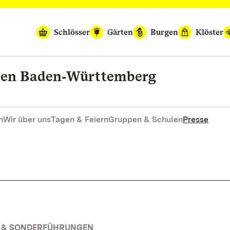
Schlösser
Gärten
Burgen
Klöster
rten Baden‑Württemberg
n
Wir über uns
Tagen & Feiern
Gruppen & Schulen
Presse
N & SONDERFÜHRUNGEN