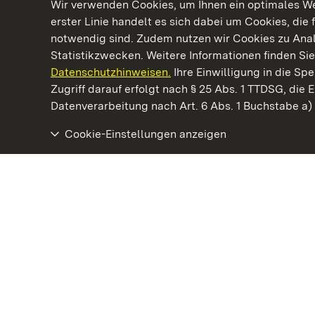
Wir verwenden Cookies, um Ihnen ein optimales Web
erster Linie handelt es sich dabei um Cookies, die 
notwendig sind. Zudem nutzen wir Cookies zu Ana
Statistikzwecken. Weitere Informationen finden Sie
Datenschutzhinweisen.
Ihre Einwilligung in die S
Kommen. Staunen. Genießen.
Zugriff darauf erfolgt nach § 25 Abs. 1 TTDSG, die E
Datenverarbeitung nach Art. 6 Abs. 1 Buchstabe a
Cookie-Einstellungen anzeigen
Staatliche Schlösser und Gärten Baden‑Württemberg