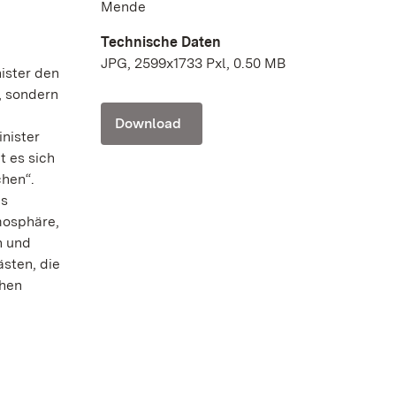
Mende
Technische Daten
JPG, 2599x1733 Pxl, 0.50 MB
ister den
, sondern
Download
nister
 es sich
chen“.
es
mosphäre,
n und
sten, die
ohen