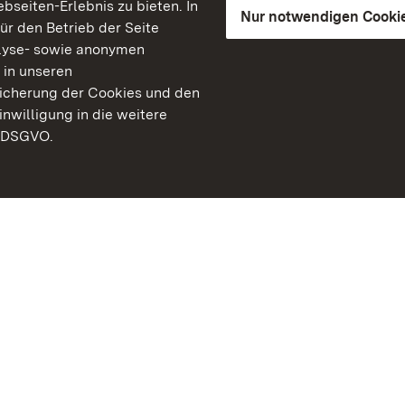
seiten-Erlebnis zu bieten. In
Nur notwendigen Cooki
für den Betrieb der Seite
lyse- sowie anonymen
 in unseren
peicherung der Cookies und den
inwilligung in die weitere
) DSGVO.
Staatliche Schlösser un
Baden-Württemberg
Kontakt
FAQ
Impressum
Datenschutz
Gebärdensprache
Leichte Sprache
Erklärung zur Barrierefre
BITV-konform (geprüfte S