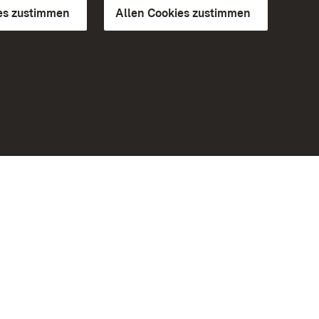
es zustimmen
Allen Cookies zustimmen
d Gärten
Weiteres
Portal
Monumente
Besuchen Sie uns auf Facebook
Besuchen Sie uns auf Instagram
Besuchen Sie uns auf Youtube
Lernen Sie unsere Apps kennen
iheit
Google Play Store
eiten)
App Store für iPhone