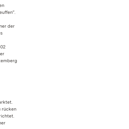
en
euffen“.
ner der
ls
/02
er
ttemberg
rktet.
u rücken
ichtet.
her