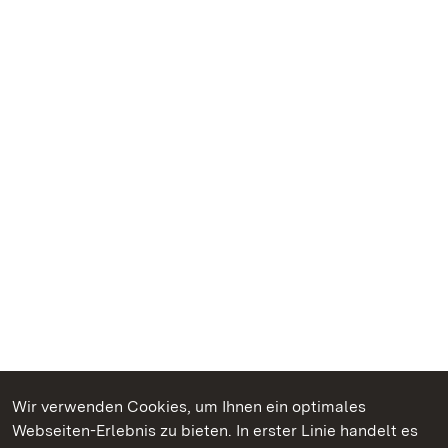
Wir verwenden Cookies, um Ihnen ein optimales
Webseiten-Erlebnis zu bieten. In erster Linie handelt es
Kommen. Staunen. Genießen.