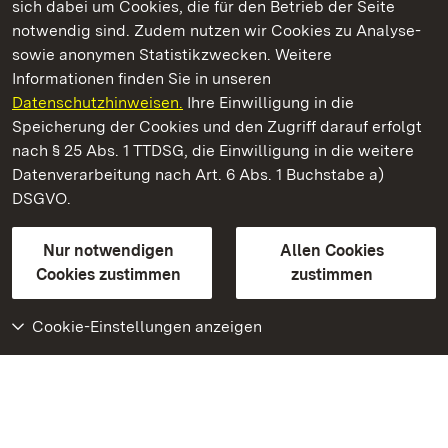
sich dabei um Cookies, die für den Betrieb der Seite
notwendig sind. Zudem nutzen wir Cookies zu Analyse-
sowie anonymen Statistikzwecken. Weitere
Informationen finden Sie in unseren
Datenschutzhinweisen.
Ihre Einwilligung in die
Staatliche Schlösser und Gärten Baden‑Württemberg
Speicherung der Cookies und den Zugriff darauf erfolgt
nach § 25 Abs. 1 TTDSG, die Einwilligung in die weitere
Staatliche Schlösser und Gärten Baden-Württemberg
Datenverarbeitung nach Art. 6 Abs. 1 Buchstabe a)
DSGVO.
Kontakt
FAQ
Impressum
Datenschutz
Gebärdensprache
Leichte Sprache
Erklärung zur Barrierefreiheit
Nur notwendigen
Allen Cookies
BITV-konform (geprüfte Seiten)
Cookies zustimmen
zustimmen
Cookie-Einstellungen anzeigen
Weiteres
Portal
Monumente
Besuchen Sie uns auf
Facebook
Besuchen Sie uns auf