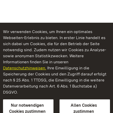
Wir verwenden Cookies, um Ihnen ein optimales
Webseiten-Erlebnis zu bieten. In erster Linie handelt es
Kommen. Staunen. Genießen.
sich dabei um Cookies, die für den Betrieb der Seite
notwendig sind. Zudem nutzen wir Cookies zu Analyse-
sowie anonymen Statistikzwecken. Weitere
Informationen finden Sie in unseren
Datenschutzhinweisen.
Ihre Einwilligung in die
Staatliche Schlösser und Gärten Baden‑Württemberg
Speicherung der Cookies und den Zugriff darauf erfolgt
nach § 25 Abs. 1 TTDSG, die Einwilligung in die weitere
Staatliche Schlösser und Gärten Baden-Württemberg
Datenverarbeitung nach Art. 6 Abs. 1 Buchstabe a)
DSGVO.
Kontakt
FAQ
Impressum
Datenschutz
Gebärdensprache
Leichte Sprache
Erklärung zur Barrierefreiheit
Nur notwendigen
Allen Cookies
BITV-konform (geprüfte Seiten)
Cookies zustimmen
zustimmen