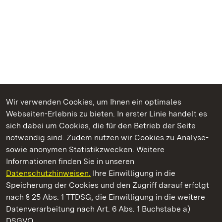
Wir verwenden Cookies, um Ihnen ein optimales
Webseiten-Erlebnis zu bieten. In erster Linie handelt es
Kommen. Staunen. Genießen.
sich dabei um Cookies, die für den Betrieb der Seite
notwendig sind. Zudem nutzen wir Cookies zu Analyse-
sowie anonymen Statistikzwecken. Weitere
Informationen finden Sie in unseren
Datenschutzhinweisen.
Ihre Einwilligung in die
Staatliche Schlösser und Gärten Baden‑Württemberg
Speicherung der Cookies und den Zugriff darauf erfolgt
nach § 25 Abs. 1 TTDSG, die Einwilligung in die weitere
Staatliche Schlösser und Gärten Baden-Württemberg
Datenverarbeitung nach Art. 6 Abs. 1 Buchstabe a)
DSGVO.
Kontakt
FAQ
Impressum
Datenschutz