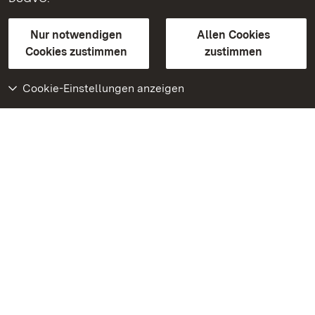
Gebärdensprache
Leichte Sprache
Erklärung zur Barrierefreiheit
Nur notwendigen
Allen Cookies
BITV-konform (geprüfte Seiten)
Cookies zustimmen
zustimmen
Cookie-Einstellungen anzeigen
Weiteres
Portal
Monumente
Besuchen Sie uns auf
Facebook
Besuchen Sie uns auf
Instagram
Besuchen Sie uns auf
Youtube
Lernen Sie unsere Apps
kennen
Google Play Store
App Store für iPhone