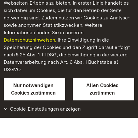
Webseiten-Erlebnis zu bieten. In erster Linie handelt es
Kommen. Staunen. Genießen.
sich dabei um Cookies, die für den Betrieb der Seite
notwendig sind. Zudem nutzen wir Cookies zu Analyse-
sowie anonymen Statistikzwecken. Weitere
Informationen finden Sie in unseren
Datenschutzhinweisen.
Ihre Einwilligung in die
Staatliche Schlösser und Gärten Baden‑Württemberg
Speicherung der Cookies und den Zugriff darauf erfolgt
nach § 25 Abs. 1 TTDSG, die Einwilligung in die weitere
Staatliche Schlösser und Gärten Baden-Württemberg
Datenverarbeitung nach Art. 6 Abs. 1 Buchstabe a)
DSGVO.
Kontakt
FAQ
Impressum
Datenschutz
Gebärdensprache
Leichte Sprache
Erklärung zur Barrierefreiheit
Nur notwendigen
Allen Cookies
BITV-konform (geprüfte Seiten)
Cookies zustimmen
zustimmen
Cookie-Einstellungen anzeigen
Weiteres
Portal
Monumente
Besuchen Sie uns auf
Facebook