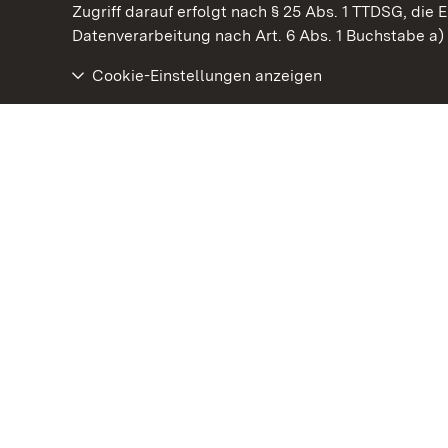
Kommen. Staunen. Genießen.
Zugriff darauf erfolgt nach § 25 Abs. 1 TTDSG, die E
Datenverarbeitung nach Art. 6 Abs. 1 Buchstabe a
Cookie-Einstellungen anzeigen
Staatliche Schlösser und Gärten Baden‑Württemberg