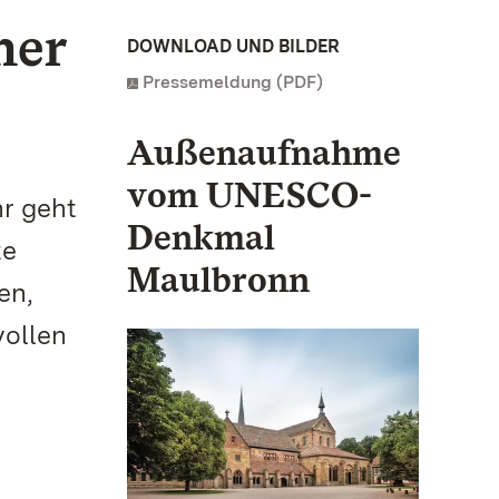
her
DOWNLOAD UND BILDER
Pressemeldung (PDF)
Außenaufnahme
vom UNESCO-
hr geht
Denkmal
te
Maulbronn
en,
vollen