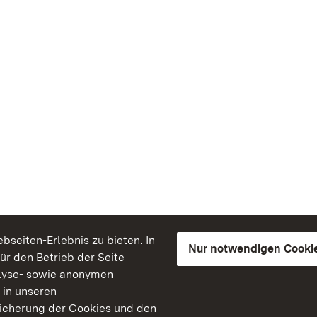
seiten-Erlebnis zu bieten. In
Nur notwendigen Cooki
für den Betrieb der Seite
lyse- sowie anonymen
 in unseren
peicherung der Cookies und den