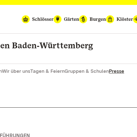
Schlösser
Gärten
Burgen
Klöster
rten Baden‑Württemberg
n
Wir über uns
Tagen & Feiern
Gruppen & Schulen
Presse
RFÜHRUNGEN