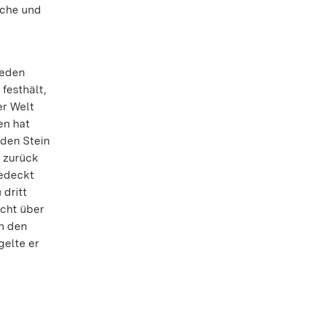
iche und
jeden
festhält,
er Welt
en hat
eden Stein
l zurück
edeckt
 dritt
icht über
n den
gelte er