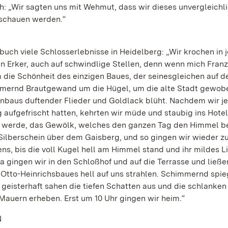
h: „Wir sagten uns mit Wehmut, dass wir dieses unvergleichl
 schauen werden.“
buch viele Schlosserlebnisse in Heidelberg: „Wir krochen in 
n Erker, auch auf schwindlige Stellen, denn wenn mich Franz 
 die Schönheit des einzigen Baues, der seinesgleichen auf d
immernd Brautgewand um die Hügel, um die alte Stadt gewob
inbaus duftender Flieder und Goldlack blüht. Nachdem wir j
 aufgefrischt hatten, kehrten wir müde und staubig ins Hote
n werde, das Gewölk, welches den ganzen Tag den Himmel b
 Silberschein über dem Gaisberg, und so gingen wir wieder zu
s, bis die voll Kugel hell am Himmel stand und ihr mildes L
 gingen wir in den Schloßhof und auf die Terrasse und ließe
Otto-Heinrichsbaues hell auf uns strahlen. Schimmernd spie
 geisterhaft sahen die tiefen Schatten aus und die schlanken
 Mauern erheben. Erst um 10 Uhr gingen wir heim.“
N