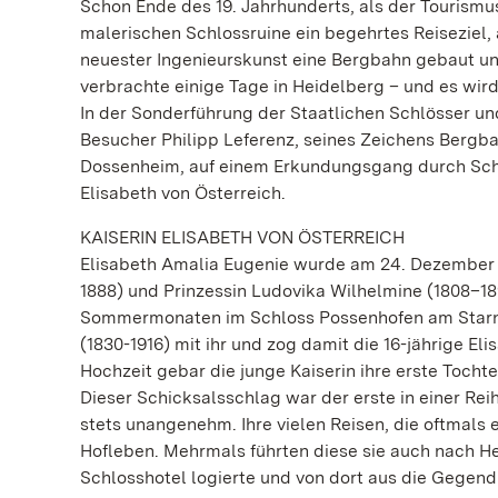
Schon Ende des 19. Jahrhunderts, als der Tourismu
malerischen Schlossruine ein begehrtes Reiseziel
neuester Ingenieurskunst eine Bergbahn gebaut und
verbrachte einige Tage in Heidelberg – und es wir
In der Sonderführung der Staatlichen Schlösser u
Besucher Philipp Leferenz, seines Zeichens Bergba
Dossenheim, auf einem Erkundungsgang durch Schlos
Elisabeth von Österreich.
KAISERIN ELISABETH VON ÖSTERREICH
Elisabeth Amalia Eugenie wurde am 24. Dezember 1
1888) und Prinzessin Ludovika Wilhelmine (1808–1
Sommermonaten im Schloss Possenhofen am Starnbe
(1830-1916) mit ihr und zog damit die 16-jährige El
Hochzeit gebar die junge Kaiserin ihre erste Tochte
Dieser Schicksalsschlag war der erste in einer Reih
stets unangenehm. Ihre vielen Reisen, die oftmals
Hofleben. Mehrmals führten diese sie auch nach He
Schlosshotel logierte und von dort aus die Gegen