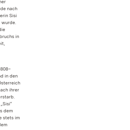
ner
rde nach
rin Sisi
t wurde.
die
bruchs in
it,
1808–
d in den
sterreich
nach ihrer
rstarb.
„Sisi“
us dem
e stets im
 dem