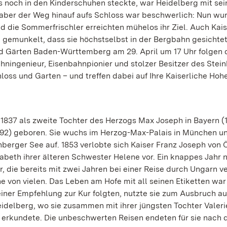
s noch in den Kinderschuhen steckte, war Heidelberg mit sei
, aber der Weg hinauf aufs Schloss war beschwerlich: Nun wu
 die Sommerfrischler erreichten mühelos ihr Ziel. Auch Kaise
d gemunkelt, dass sie höchstselbst in der Bergbahn gesichte
nd Gärten Baden-Württemberg am 29. April um 17 Uhr folgen 
hningenieur, Eisenbahnpionier und stolzer Besitzer des Stein
s und Garten – und treffen dabei auf Ihre Kaiserliche Hohe
837 als zweite Tochter des Herzogs Max Joseph in Bayern (
892) geboren. Sie wuchs im Herzog-Max-Palais in München un
rger See auf. 1853 verlobte sich Kaiser Franz Joseph von Ö
isabeth ihrer älteren Schwester Helene vor. Ein knappes Jahr 
r, die bereits mit zwei Jahren bei einer Reise durch Ungarn ve
e von vielen. Das Leben am Hofe mit all seinen Etiketten war 
 einer Empfehlung zur Kur folgten, nutzte sie zum Ausbruch a
idelberg, wo sie zusammen mit ihrer jüngsten Tochter Valeri
d erkundete. Die unbeschwerten Reisen endeten für sie nach