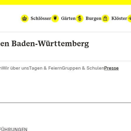
Schlösser
Gärten
Burgen
Klöster
rten Baden‑Württemberg
n
Wir über uns
Tagen & Feiern
Gruppen & Schulen
Presse
RFÜHRUNGEN