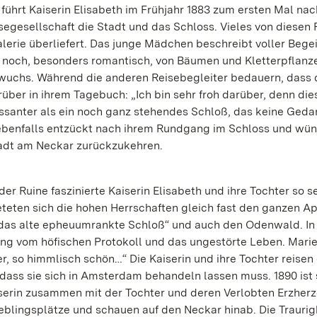
 führt Kaiserin Elisabeth im Frühjahr 1883 zum ersten Mal nac
isegesellschaft die Stadt und das Schloss. Vieles von diesen 
alerie überliefert. Das junge Mädchen beschreibt voller Bege
 noch, besonders romantisch, von Bäumen und Kletterpflanz
wuchs. Während die anderen Reisebegleiter bedauern, dass 
arüber in ihrem Tagebuch: „Ich bin sehr froh darüber, denn die
ssanter als ein noch ganz stehendes Schloß, das keine Ged
 ebenfalls entzückt nach ihrem Rundgang im Schloss und wü
tadt am Neckar zurückzukehren.
r Ruine faszinierte Kaiserin Elisabeth und ihre Tochter so s
teten sich die hohen Herrschaften gleich fast den ganzen Ap
„das alte epheuumrankte Schloß“ und auch den Odenwald. In 
ng vom höfischen Protokoll und das ungestörte Leben. Marie
r, so himmlisch schön…“ Die Kaiserin und ihre Tochter reisen 
, dass sie sich in Amsterdam behandeln lassen muss. 1890 ist
iserin zusammen mit der Tochter und deren Verlobten Erzher
ieblingsplätze und schauen auf den Neckar hinab. Die Traurig