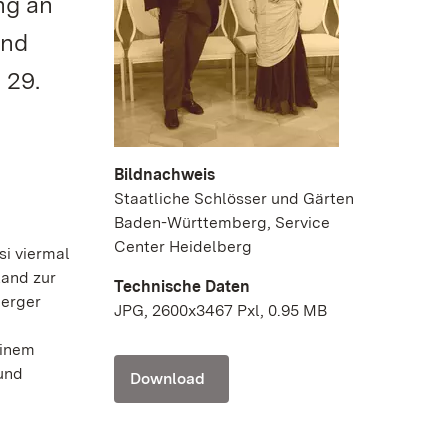
ng an
und
 29.
Bildnachweis
Staatliche Schlösser und Gärten
Baden-Württemberg, Service
Center Heidelberg
si viermal
tand zur
Technische Daten
berger
JPG, 2600x3467 Pxl, 0.95 MB
einem
und
Download