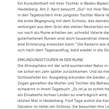
Ein Kuraufenthalt mit ihrer Tochter in Baden-Baden
Heidelberg. Am 2. April besucht „Sisi“ mit ihrer Re
in den Tagebüchern ihrer jüngsten Tochter Marie V
die erste Begegnung mit dem Schloss, das damals
verborgen aus dem Grün des steilen Neckartals er
nur noch als Ruine erhalten sei, schreibt Valerie d
guterhaltenen Ruinen sind doch tausendmal intere
eine Erinnerung erwecken kann.“ Die Kaiserin war
sich nach dem Tagesausflug, bald wieder in die S
ERKUNDUNGSTOUREN IN DER RUINE
Die Atmosphäre mit der wild wuchernden Natur in de
sie schon ein Jahr später zurückkamen: Und da mie
Schlosshotel ein. Ausgiebig erkunden die beiden 
Zügen genießen die Mutter und Tochter die Befreiu
schwärmt in ihrem Tagebuch: „Es ist ja so schön hie
als Elisabeths Ischias-Leiden so unerträglich wird
letzten Mal in Heidelberg. Fünf Tage wohnt die Ka
Salvator im Hotel am Schloss. Sie besuchen ihre L