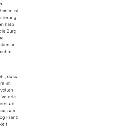
h
Reisen ist
isterung
en halb
die Burg
se
anken an
nschte
ehr, dass
ril im
vollen
 Valerie
erst ab,
 sie zum
zog Franz
keit