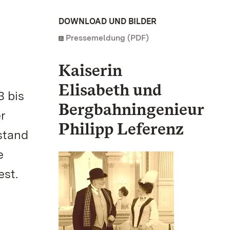
DOWNLOAD UND BILDER
Pressemeldung (PDF)
Kaiserin
Elisabeth und
3 bis
Bergbahningenieur
er
Philipp Leferenz
stand
e
est.