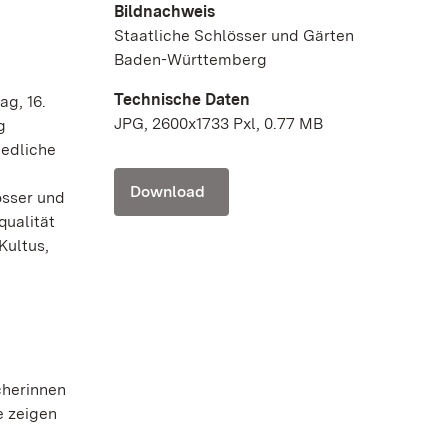
Bildnachweis
Staatliche Schlösser und Gärten
Baden-Württemberg
Technische Daten
g, 16.
JPG, 2600x1733 Pxl, 0.77 MB
g
iedliche
Download
össer und
qualität
Kultus,
cherinnen
e zeigen