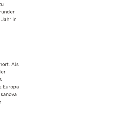
zu
 runden
Jahr in
ört. Als
der
s
z Europa
asanova
e