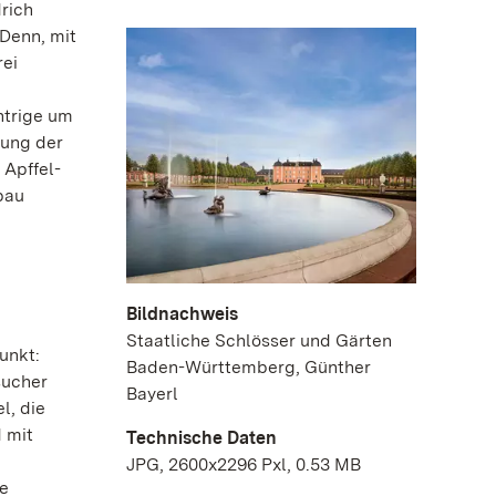
drich
 Denn, mit
rei
ntrige um
bung der
 Apffel-
bau
Bildnachweis
Staatliche Schlösser und Gärten
unkt:
Baden-Württemberg, Günther
sucher
Bayerl
l, die
 mit
Technische Daten
JPG, 2600x2296 Pxl, 0.53 MB
de