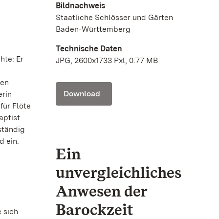
Bildnachweis
Staatliche Schlösser und Gärten
Baden-Württemberg
Technische Daten
hte: Er
JPG, 2600x1733 Pxl, 0.77 MB
hen
Download
erin
für Flöte
aptist
ständig
d ein.
Ein
unvergleichliches
Anwesen der
Barockzeit
 sich