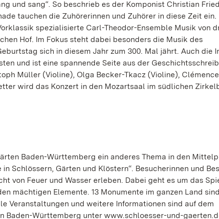
ang und sang“. So beschrieb es der Komponist Christian Frie
nade tauchen die Zuhörerinnen und Zuhörer in diese Zeit ein.
Vorklassik spezialisierte Carl-Theodor-Ensemble Musik von d
schen Hof. Im Fokus steht dabei besonders die Musik des
eburtstag sich in diesem Jahr zum 300. Mal jährt. Auch die I
ten und ist eine spannende Seite aus der Geschichtsschrei
stoph Müller (Violine), Olga Becker-Tkacz (Violine), Clémence
tter wird das Konzert in den Mozartsaal im südlichen Zirkel
 Gärten Baden-Württemberg ein anderes Thema in den Mittelp
 in Schlössern, Gärten und Klöstern“. Besucherinnen und Be
t von Feuer und Wasser erleben. Dabei geht es um das Spie
iden mächtigen Elemente. 13 Monumente im ganzen Land sind
 Veranstaltungen und weitere Informationen sind auf dem
rten Baden-Württemberg unter www.schloesser-und-gaerten.