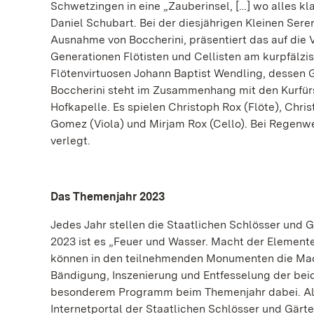
Schwetzingen in eine „Zauberinsel, […] wo alles kl
Daniel Schubart. Bei der diesjährigen Kleinen Sere
Ausnahme von Boccherini, präsentiert das auf die 
Generationen Flötisten und Cellisten am kurpfälzi
Flötenvirtuosen Johann Baptist Wendling, dessen G
Boccherini steht im Zusammenhang mit den Kurfürs
Hofkapelle. Es spielen Christoph Rox (Flöte), Chri
Gomez (Viola) und Mirjam Rox (Cello). Bei Regenwe
verlegt.
Das Themenjahr 2023
Jedes Jahr stellen die Staatlichen Schlösser und
2023 ist es „Feuer und Wasser. Macht der Elemente
können in den teilnehmenden Monumenten die Mach
Bändigung, Inszenierung und Entfesselung der be
besonderem Programm beim Themenjahr dabei. Alle
Internetportal der Staatlichen Schlösser und Gä