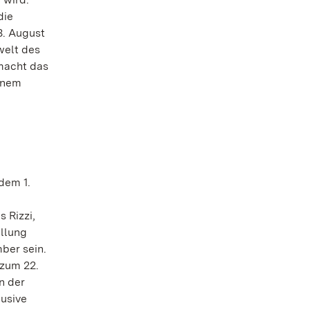
die
3. August
welt des
macht das
inem
dem 1.
 Rizzi,
ellung
mber sein.
 zum 22.
n der
lusive