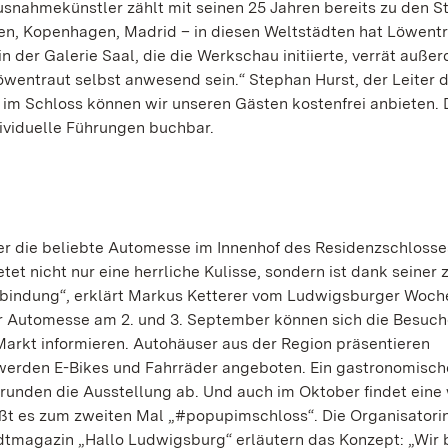
Ausnahmekünstler zählt mit seinen 25 Jahren bereits zu den S
n, Kopenhagen, Madrid – in diesen Weltstädten hat Löwent
in der Galerie Saal, die die Werkschau initiierte, verrät auße
wentraut selbst anwesend sein.“ Stephan Hurst, der Leiter 
 im Schloss können wir unseren Gästen kostenfrei anbieten.
ividuelle Führungen buchbar.
 die beliebte Automesse im Innenhof des Residenzschlosses
tet nicht nur eine herrliche Kulisse, sondern ist dank seiner 
Anbindung“, erklärt Markus Ketterer vom Ludwigsburger Woch
der Automesse am 2. und 3. September können sich die Besuc
rkt informieren. Autohäuser aus der Region präsentieren
 werden E-Bikes und Fahrräder angeboten. Ein gastronomisch
unden die Ausstellung ab. Und auch im Oktober findet eine 
eißt es zum zweiten Mal „#popupimschloss“. Die Organisatori
tmagazin „Hallo Ludwigsburg“ erläutern das Konzept: „Wir 