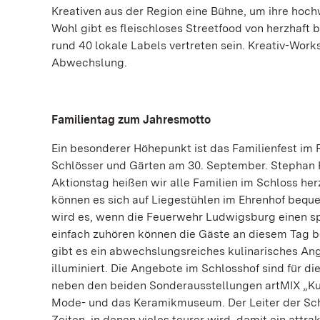
Kreativen aus der Region eine Bühne, um ihre hoc
Wohl gibt es fleischloses Streetfood von herzhaft 
rund 40 lokale Labels vertreten sein. Kreativ-Wor
Abwechslung.
Familientag zum Jahresmotto
Ein besonderer Höhepunkt ist das Familienfest im
Schlösser und Gärten am 30. September. Stephan 
Aktionstag heißen wir alle Familien im Schloss h
können es sich auf Liegestühlen im Ehrenhof beq
wird es, wenn die Feuerwehr Ludwigsburg einen sp
einfach zuhören können die Gäste an diesem Tag 
gibt es ein abwechslungsreiches kulinarisches An
illuminiert. Die Angebote im Schlosshof sind für d
neben den beiden Sonderausstellungen artMIX „Kun
Mode- und das Keramikmuseum. Der Leiter der Schl
Zeiten, in denen vieles teurer wird, damit ein att