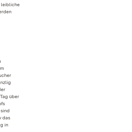
leibliche
werden
n
em
ucher
nzlig
der
 Tag über
ofs
 sind
v das
g in