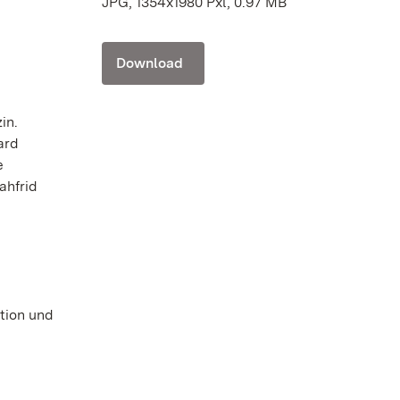
JPG, 1354x1980 Pxl, 0.97 MB
Download
in.
ard
e
ahfrid
tion und