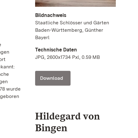
Bildnachweis
Staatliche Schlösser und Gärten
Baden-Württemberg, Günther
Bayerl
e
Technische Daten
ungen
JPG, 2600x1734 Pxl, 0.59 MB
ort
ekannt:
nche
Download
igen
1178 wurde
, geboren
Hildegard von
Bingen