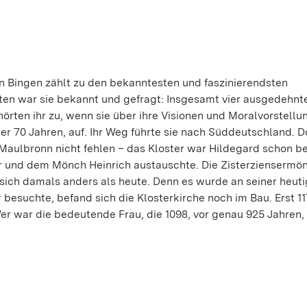
on Bingen zählt zu den bekanntesten und faszinierendsten
iten war sie bekannt und gefragt: Insgesamt vier ausgedehnt
örten ihr zu, wenn sie über ihre Visionen und Moralvorstell
über 70 Jahren, auf. Ihr Weg führte sie nach Süddeutschland. D
 Maulbronn nicht fehlen – das Kloster war Hildegard schon b
ter und dem Mönch Heinrich austauschte. Die Zisterziensermö
 sich damals anders als heute. Denn es wurde an seiner heut
er besuchte, befand sich die Klosterkirche noch im Bau. Erst 
Wer war die bedeutende Frau, die 1098, vor genau 925 Jahren