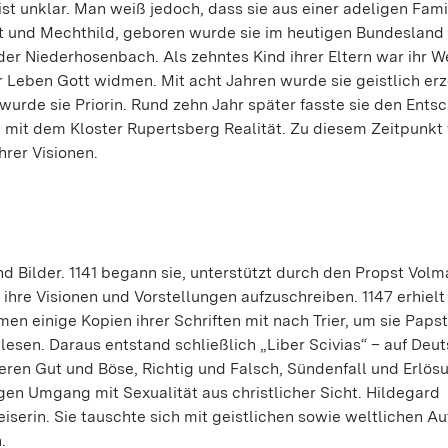
 unklar. Man weiß jedoch, dass sie aus einer adeligen Fami
rt und Mechthild, geboren wurde sie im heutigen Bundesland
der Niederhosenbach. Als zehntes Kind ihrer Eltern war ihr 
ihr Leben Gott widmen. Mit acht Jahren wurde sie geistlich e
urde sie Priorin. Rund zehn Jahr später fasste sie den Entsc
 mit dem Kloster Rupertsberg Realität. Zu diesem Zeitpunkt 
hrer Visionen.
d Bilder. 1141 begann sie, unterstützt durch den Propst Volm
hre Visionen und Vorstellungen aufzuschreiben. 1147 erhielt 
en einige Kopien ihrer Schriften mit nach Trier, um sie Papst 
esen. Daraus entstand schließlich „Liber Scivias“ – auf Deut
eren Gut und Böse, Richtig und Falsch, Sündenfall und Erlösu
gen Umgang mit Sexualität aus christlicher Sicht. Hildegard
erin. Sie tauschte sich mit geistlichen sowie weltlichen Au
.