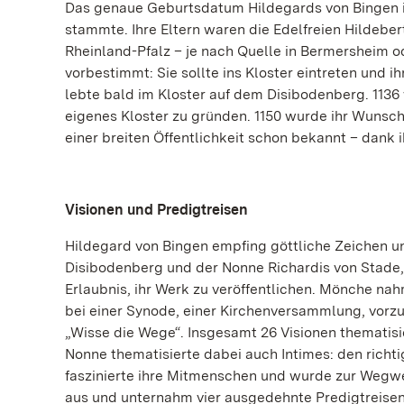
Das genaue Geburtsdatum Hildegards von Bingen ist
stammte. Ihre Eltern waren die Edelfreien Hildebe
Rheinland-Pfalz – je nach Quelle in Bermersheim o
vorbestimmt: Sie sollte ins Kloster eintreten und 
lebte bald im Kloster auf dem Disibodenberg. 1136 w
eigenes Kloster zu gründen. 1150 wurde ihr Wunsch
einer breiten Öffentlichkeit schon bekannt – dank i
Visionen und Predigtreisen
Hildegard von Bingen empfing göttliche Zeichen un
Disibodenberg und der Nonne Richardis von Stade, i
Erlaubnis, ihr Werk zu veröffentlichen. Mönche nahm
bei einer Synode, einer Kirchenversammlung, vorzul
„Wisse die Wege“. Insgesamt 26 Visionen thematisi
Nonne thematisierte dabei auch Intimes: den richti
faszinierte ihre Mitmenschen und wurde zur Wegweis
aus und unternahm vier ausgedehnte Predigtreisen