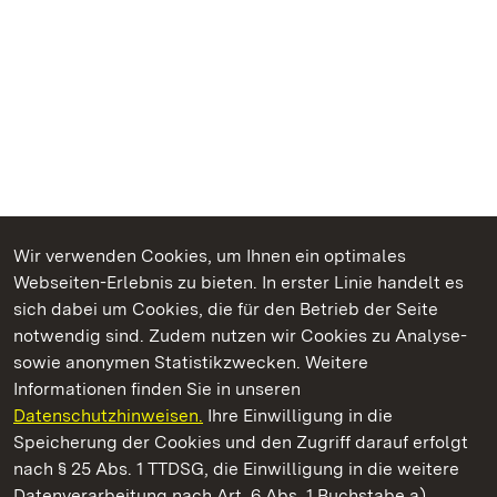
Wir verwenden Cookies, um Ihnen ein optimales
Webseiten-Erlebnis zu bieten. In erster Linie handelt es
Kommen. Staunen. Genießen.
sich dabei um Cookies, die für den Betrieb der Seite
notwendig sind. Zudem nutzen wir Cookies zu Analyse-
sowie anonymen Statistikzwecken. Weitere
Informationen finden Sie in unseren
Datenschutzhinweisen.
Ihre Einwilligung in die
Staatliche Schlösser und Gärten Baden‑Württemberg
Speicherung der Cookies und den Zugriff darauf erfolgt
nach § 25 Abs. 1 TTDSG, die Einwilligung in die weitere
Staatliche Schlösser und Gärten Baden-Württemberg
Datenverarbeitung nach Art. 6 Abs. 1 Buchstabe a)