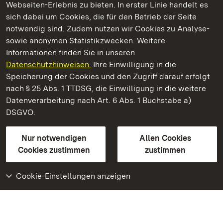
Webseiten-Erlebnis zu bieten. In erster Linie handelt es
Kommen. Staunen. Genießen.
sich dabei um Cookies, die für den Betrieb der Seite
notwendig sind. Zudem nutzen wir Cookies zu Analyse-
sowie anonymen Statistikzwecken. Weitere
Informationen finden Sie in unseren
Datenschutzhinweisen.
Ihre Einwilligung in die
Staatliche Schlösser und Gärten Baden‑Württemberg
Speicherung der Cookies und den Zugriff darauf erfolgt
nach § 25 Abs. 1 TTDSG, die Einwilligung in die weitere
Staatliche Schlösser und Gärten Baden-Württemberg
Datenverarbeitung nach Art. 6 Abs. 1 Buchstabe a)
DSGVO.
Kontakt
FAQ
Impressum
Datenschutz
Gebärdensprache
Leichte Sprache
Erklärung zur Barrierefreiheit
Nur notwendigen
Allen Cookies
BITV-konform (geprüfte Seiten)
Cookies zustimmen
zustimmen
Cookie-Einstellungen anzeigen
Weiteres
Portal
Monumente
Besuchen Sie uns auf
Facebook