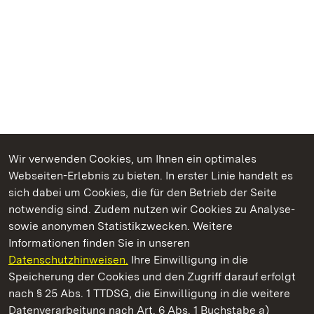
Wir verwenden Cookies, um Ihnen ein optimales
Webseiten-Erlebnis zu bieten. In erster Linie handelt es
Kommen. Staunen. Genießen.
sich dabei um Cookies, die für den Betrieb der Seite
notwendig sind. Zudem nutzen wir Cookies zu Analyse-
sowie anonymen Statistikzwecken. Weitere
Informationen finden Sie in unseren
Datenschutzhinweisen.
Ihre Einwilligung in die
Staatliche Schlösser und Gärten Baden‑Württemberg
Speicherung der Cookies und den Zugriff darauf erfolgt
nach § 25 Abs. 1 TTDSG, die Einwilligung in die weitere
Staatliche Schlösser und Gärten Baden-Württemberg
Datenverarbeitung nach Art. 6 Abs. 1 Buchstabe a)