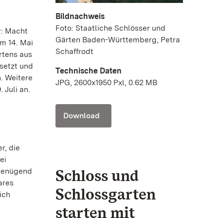
Bildnachweis
Foto: Staatliche Schlösser und
r: Macht
Gärten Baden-Württemberg, Petra
m 14. Mai
Schaffrodt
rtens aus
setzt und
Technische Daten
n. Weitere
JPG, 2600x1950 Pxl, 0.62 MB
 Juli an.
Download
r, die
ei
Schloss und
 genügend
ares
Schlossgarten
ich
starten mit