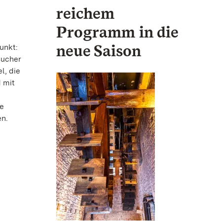
reichem
Programm in die
neue Saison
unkt:
sucher
l, die
 mit
de
en.