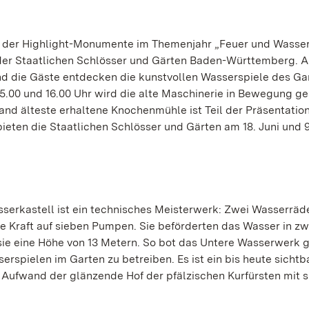
s der Highlight-Monumente im Themenjahr „Feuer und Wasse
 der Staatlichen Schlösser und Gärten Baden-Württemberg. A
nd die Gäste entdecken die kunstvollen Wasserspiele des Ga
15.00 und 16.00 Uhr wird die alte Maschinerie in Bewegung ge
hland älteste erhaltene Knochenmühle ist Teil der Präsentatio
ten die Staatlichen Schlösser und Gärten am 18. Juni und 9.
rkastell ist ein technisches Meisterwerk: Zwei Wasserräde
 Kraft auf sieben Pumpen. Sie beförderten das Wasser in zw
ie eine Höhe von 13 Metern. So bot das Untere Wasserwerk
erspielen im Garten zu betreiben. Es ist ein bis heute sichtb
 Aufwand der glänzende Hof der pfälzischen Kurfürsten mit s