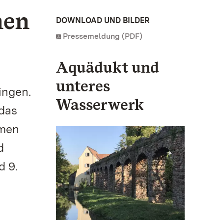
nen
DOWNLOAD UND BILDER
Pressemeldung (PDF)
Aquädukt und
unteres
ingen.
Wasserwerk
 das
hmen
d
d 9.