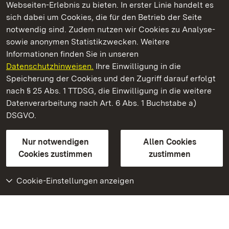
Webseiten-Erlebnis zu bieten. In erster Linie handelt es
Kommen. Staunen. Genießen.
sich dabei um Cookies, die für den Betrieb der Seite
notwendig sind. Zudem nutzen wir Cookies zu Analyse-
sowie anonymen Statistikzwecken. Weitere
Informationen finden Sie in unseren
Datenschutzhinweisen.
Ihre Einwilligung in die
Staatliche Schlösser und Gärten Baden‑Württemberg
Speicherung der Cookies und den Zugriff darauf erfolgt
nach § 25 Abs. 1 TTDSG, die Einwilligung in die weitere
Staatliche Schlösser und Gärten Baden-Württemberg
Datenverarbeitung nach Art. 6 Abs. 1 Buchstabe a)
DSGVO.
Kontakt
FAQ
Impressum
Datenschutz
Gebärdensprache
Leichte Sprache
Erklärung zur Barrierefreiheit
Nur notwendigen
Allen Cookies
BITV-konform (geprüfte Seiten)
Cookies zustimmen
zustimmen
Cookie-Einstellungen anzeigen
Weiteres
Portal
Monumente
Besuchen Sie uns auf
Facebook