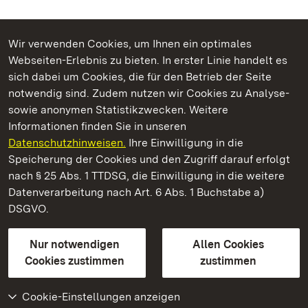
Wir verwenden Cookies, um Ihnen ein optimales
Webseiten-Erlebnis zu bieten. In erster Linie handelt es
Kommen. Staunen. Genießen.
sich dabei um Cookies, die für den Betrieb der Seite
notwendig sind. Zudem nutzen wir Cookies zu Analyse-
sowie anonymen Statistikzwecken. Weitere
Informationen finden Sie in unseren
Datenschutzhinweisen.
Ihre Einwilligung in die
Staatliche Schlösser und Gärten Baden‑Württemberg
Speicherung der Cookies und den Zugriff darauf erfolgt
nach § 25 Abs. 1 TTDSG, die Einwilligung in die weitere
Staatliche Schlösser und Gärten Baden-Württemberg
Datenverarbeitung nach Art. 6 Abs. 1 Buchstabe a)
DSGVO.
Kontakt
FAQ
Impressum
Datenschutz
Gebärdensprache
Leichte Sprache
Erklärung zur Barrierefreiheit
Nur notwendigen
Allen Cookies
BITV-konform (geprüfte Seiten)
Cookies zustimmen
zustimmen
Cookie-Einstellungen anzeigen
Weiteres