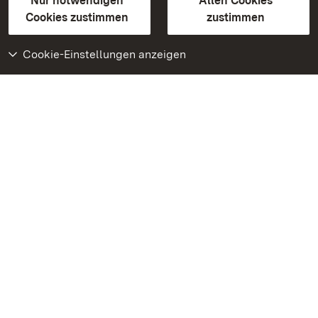
Erklärung zur Barrierefreiheit
Nur notwendigen
Allen Cookies
BITV-konform (geprüfte Seiten)
Cookies zustimmen
zustimmen
Cookie-Einstellungen anzeigen
Weiteres
Portal
Monumente
Besuchen Sie uns auf
Facebook
Besuchen Sie uns auf
Instagram
Besuchen Sie uns auf
Youtube
Lernen Sie unsere Apps
kennen
Google Play Store
App Store für iPhone