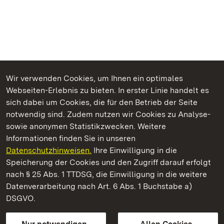
Wir verwenden Cookies, um Ihnen ein optimales
Webseiten-Erlebnis zu bieten. In erster Linie handelt es
Kommen. Staunen. Genießen.
sich dabei um Cookies, die für den Betrieb der Seite
notwendig sind. Zudem nutzen wir Cookies zu Analyse-
sowie anonymen Statistikzwecken. Weitere
Informationen finden Sie in unseren
Datenschutzhinweisen.
Ihre Einwilligung in die
Staatliche Schlösser und Gärten Baden‑Württemberg
Speicherung der Cookies und den Zugriff darauf erfolgt
nach § 25 Abs. 1 TTDSG, die Einwilligung in die weitere
Staatliche Schlösser und Gärten Baden-Württemberg
Datenverarbeitung nach Art. 6 Abs. 1 Buchstabe a)
DSGVO.
Kontakt
FAQ
Impressum
Datenschutz
Gebärdensprache
Leichte Sprache