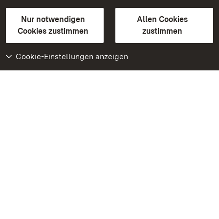
Gebärdensprache
Leichte Sprache
Erklärung zur Barrierefreiheit
Nur notwendigen
Allen Cookies
BITV-konform (geprüfte Seiten)
Cookies zustimmen
zustimmen
Cookie-Einstellungen anzeigen
Weiteres
Portal
Monumente
Besuchen Sie uns auf
Facebook
Besuchen Sie uns auf
Instagram
Besuchen Sie uns auf
Youtube
Lernen Sie unsere Apps
kennen
Google Play Store
App Store für iPhone