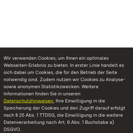
Wir verwenden Cookies, um Ihnen ein optimales
Webseiten-Erlebnis zu bieten. In erster Linie handelt es
Kommen. Staunen. Genießen.
sich dabei um Cookies, die für den Betrieb der Seite
notwendig sind. Zudem nutzen wir Cookies zu Analyse-
sowie anonymen Statistikzwecken. Weitere
Informationen finden Sie in unseren
Datenschutzhinweisen.
Ihre Einwilligung in die
Staatliche Schlösser und Gärten Baden‑Württemberg
Speicherung der Cookies und den Zugriff darauf erfolgt
nach § 25 Abs. 1 TTDSG, die Einwilligung in die weitere
Staatliche Schlösser und Gärten Baden-Württemberg
Datenverarbeitung nach Art. 6 Abs. 1 Buchstabe a)
DSGVO.
Kontakt
FAQ
Impressum
Datenschutz