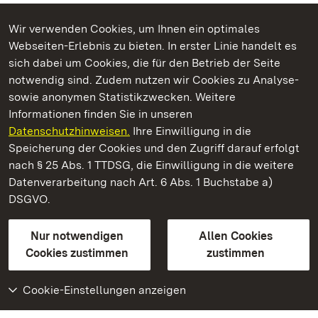
Wir verwenden Cookies, um Ihnen ein optimales
Webseiten-Erlebnis zu bieten. In erster Linie handelt es
Kommen. Staunen. Genießen.
sich dabei um Cookies, die für den Betrieb der Seite
notwendig sind. Zudem nutzen wir Cookies zu Analyse-
sowie anonymen Statistikzwecken. Weitere
Informationen finden Sie in unseren
Datenschutzhinweisen.
Ihre Einwilligung in die
Staatliche Schlösser und Gärten Baden‑Württemberg
Speicherung der Cookies und den Zugriff darauf erfolgt
nach § 25 Abs. 1 TTDSG, die Einwilligung in die weitere
Staatliche Schlösser und Gärten Baden-Württemberg
Datenverarbeitung nach Art. 6 Abs. 1 Buchstabe a)
DSGVO.
Kontakt
FAQ
Impressum
Datenschutz
Gebärdensprache
Leichte Sprache
Erklärung zur Barrierefreiheit
Nur notwendigen
Allen Cookies
BITV-konform (geprüfte Seiten)
Cookies zustimmen
zustimmen
Cookie-Einstellungen anzeigen
Weiteres