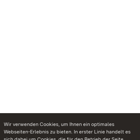
Wir verwenden Cookies, um Ihnen ein optimales
Webseiten-Erlebnis zu bieten. In erster Linie handelt es
Kommen. Staunen. Genießen.
sich dabei um Cookies, die für den Betrieb der Seite