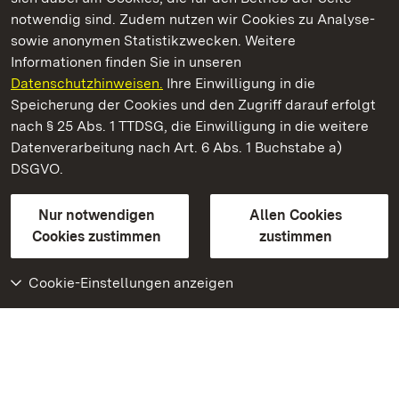
notwendig sind. Zudem nutzen wir Cookies zu Analyse-
sowie anonymen Statistikzwecken. Weitere
Informationen finden Sie in unseren
Datenschutzhinweisen.
Ihre Einwilligung in die
Staatliche Schlösser und Gärten Baden‑Württemberg
Speicherung der Cookies und den Zugriff darauf erfolgt
nach § 25 Abs. 1 TTDSG, die Einwilligung in die weitere
Staatliche Schlösser und Gärten Baden-Württemberg
Datenverarbeitung nach Art. 6 Abs. 1 Buchstabe a)
DSGVO.
Kontakt
FAQ
Impressum
Datenschutz
Gebärdensprache
Leichte Sprache
Erklärung zur Barrierefreiheit
Nur notwendigen
Allen Cookies
BITV-konform (geprüfte Seiten)
Cookies zustimmen
zustimmen
Cookie-Einstellungen anzeigen
Weiteres
Portal
Monumente
Besuchen Sie uns auf
Facebook
Besuchen Sie uns auf