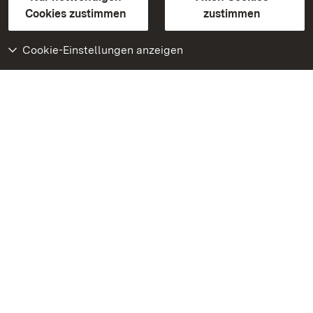
BITV-konform (geprüfte Seiten)
Cookies zustimmen
zustimmen
Cookie-Einstellungen anzeigen
Weiteres
Portal
Monumente
Besuchen Sie uns auf
Facebook
Besuchen Sie uns auf
Instagram
Besuchen Sie uns auf
Youtube
Lernen Sie unsere Apps
kennen
Google Play Store
App Store für iPhone