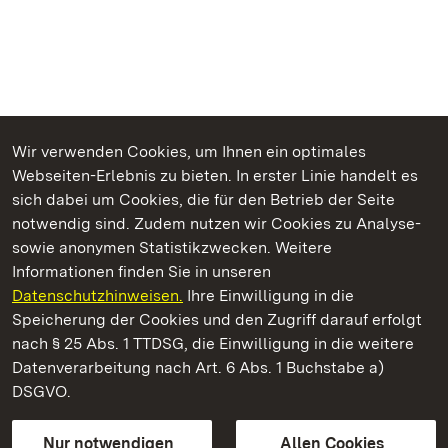
Wir verwenden Cookies, um Ihnen ein optimales
Webseiten-Erlebnis zu bieten. In erster Linie handelt es
Kommen. Staunen. Genießen.
sich dabei um Cookies, die für den Betrieb der Seite
notwendig sind. Zudem nutzen wir Cookies zu Analyse-
sowie anonymen Statistikzwecken. Weitere
Informationen finden Sie in unseren
Datenschutzhinweisen.
Ihre Einwilligung in die
Staatliche Schlösser und Gärten Baden‑Württemberg
Speicherung der Cookies und den Zugriff darauf erfolgt
nach § 25 Abs. 1 TTDSG, die Einwilligung in die weitere
Staatliche Schlösser und Gärten Baden-Württemberg
Datenverarbeitung nach Art. 6 Abs. 1 Buchstabe a)
DSGVO.
Kontakt
FAQ
Impressum
Datenschutz
Gebärdensprache
Leichte Sprache
Erklärung zur Barrierefreiheit
Nur notwendigen
Allen Cookies