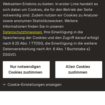
Webseiten-Erlebnis zu bieten. In erster Linie handelt es
Kommen. Staunen. Genießen.
sich dabei um Cookies, die für den Betrieb der Seite
notwendig sind. Zudem nutzen wir Cookies zu Analyse-
sowie anonymen Statistikzwecken. Weitere
Informationen finden Sie in unseren
Datenschutzhinweisen.
Ihre Einwilligung in die
Staatliche Schlösser und Gärten Baden‑Württemberg
Speicherung der Cookies und den Zugriff darauf erfolgt
nach § 25 Abs. 1 TTDSG, die Einwilligung in die weitere
Staatliche Schlösser und Gärten Baden-Württemberg
Datenverarbeitung nach Art. 6 Abs. 1 Buchstabe a)
DSGVO.
Kontakt
FAQ
Impressum
Datenschutz
Gebärdensprache
Leichte Sprache
Erklärung zur Barrierefreiheit
Nur notwendigen
Allen Cookies
BITV-konform (geprüfte Seiten)
Cookies zustimmen
zustimmen
Cookie-Einstellungen anzeigen
Weiteres
Portal
Monumente
Besuchen Sie uns auf