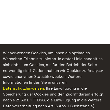
Wir verwenden Cookies, um Ihnen ein optimales
Webseiten-Erlebnis zu bieten. In erster Linie handelt es
Kommen. Staunen. Genießen.
sich dabei um Cookies, die für den Betrieb der Seite
notwendig sind. Zudem nutzen wir Cookies zu Analyse-
sowie anonymen Statistikzwecken. Weitere
Informationen finden Sie in unseren
Datenschutzhinweisen.
Ihre Einwilligung in die
Staatliche Schlösser und Gärten Baden‑Württemberg
Speicherung der Cookies und den Zugriff darauf erfolgt
nach § 25 Abs. 1 TTDSG, die Einwilligung in die weitere
Staatliche Schlösser und Gärten Baden-Württemberg
Datenverarbeitung nach Art. 6 Abs. 1 Buchstabe a)