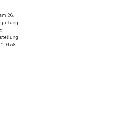
am 26.
tgattung.
nd
stellung
1. 6 58