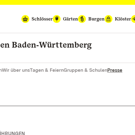
Schlösser
Gärten
Burgen
Klöster
rten Baden‑Württemberg
n
Wir über uns
Tagen & Feiern
Gruppen & Schulen
Presse
FÜHRUNGEN