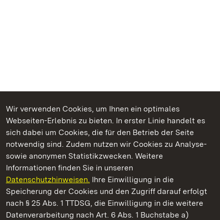
Wir verwenden Cookies, um Ihnen ein optimales
Webseiten-Erlebnis zu bieten. In erster Linie handelt es
Kommen. Staunen. Genießen.
sich dabei um Cookies, die für den Betrieb der Seite
notwendig sind. Zudem nutzen wir Cookies zu Analyse-
sowie anonymen Statistikzwecken. Weitere
Informationen finden Sie in unseren
Datenschutzhinweisen.
Ihre Einwilligung in die
Staatliche Schlösser und Gärten Baden‑Württemberg
Speicherung der Cookies und den Zugriff darauf erfolgt
nach § 25 Abs. 1 TTDSG, die Einwilligung in die weitere
Staatliche Schlösser und Gärten Baden-Württemberg
Datenverarbeitung nach Art. 6 Abs. 1 Buchstabe a)