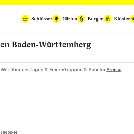
Schlösser
Gärten
Burgen
Klöster
rten Baden‑Württemberg
n
Wir über uns
Tagen & Feiern
Gruppen & Schulen
Presse
TUNGEN