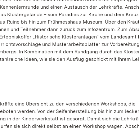
te Kennenlernrunde und einen Austausch der Lehrkräfte. Ansc
das Klostergelände – vom Paradies zur Kirche und dem Kreu
haus-Ruine bis hin zum Frühmesshaus-Museum. Über den Kräu
innen und Teilnehmer dann zurück zum Infozentrum. Zum Abs
Erlebniskoffer „Historische Klosteranlagen“ vom Landesamt 
rrichtsvorschläge und Musterarbeitsblätter zur Vorbereitung
mbergs. In Kombination mit dem Rundgang durch das Kloste
ahlreiche Ideen, wie sie den Ausflug geschickt mit ihrem Leh
kräfte eine Übersicht zu den verschiedenen Workshops, die
eboten werden. Von der Seifenherstellung bis hin zum lecke
in der Kinderwerkstatt ist gesorgt. Damit sich die Lehrkräf
rfen sie sich direkt selbst an einen Workshop wagen. Absc