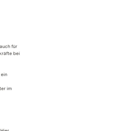
auch für
kräfte bei
 ein
ter im
Hier