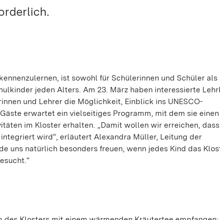
orderlich.
ennenzulernen, ist sowohl für Schülerinnen und Schüler als 
hulkinder jeden Alters. Am 23. März haben interessierte Lehr
erinnen und Lehrer die Möglichkeit, Einblick ins UNESCO-
 Gäste erwartet ein vielseitiges Programm, mit dem sie einen
itäten im Kloster erhalten. „Damit wollen wir erreichen, dass
integriert wird“, erläutert Alexandra Müller, Leitung der
e uns natürlich besonders freuen, wenn jedes Kind das Klos
esucht.“
 des Klosters mit einem wärmenden Kräutertee empfangen: 