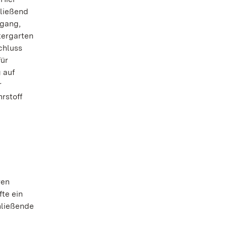
hließend
zgang,
tergarten
chluss
für
 auf
r
rstoff
ren
te ein
hließende