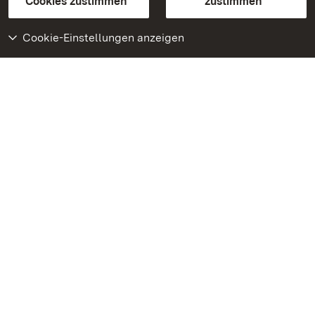
Cookies zustimmen
zustimmen
Cookie-Einstellungen anzeigen
Weiteres
Portal
Monumente
Besuchen Sie uns auf
Facebook
Besuchen Sie uns auf
Instagram
Besuchen Sie uns auf
Youtube
Lernen Sie unsere Apps
kennen
Google Play Store
App Store für iPhone