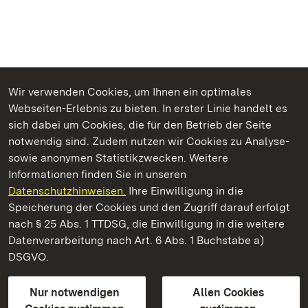
Wir verwenden Cookies, um Ihnen ein optimales
Webseiten-Erlebnis zu bieten. In erster Linie handelt es
Kommen. Staunen. Genießen.
sich dabei um Cookies, die für den Betrieb der Seite
notwendig sind. Zudem nutzen wir Cookies zu Analyse-
sowie anonymen Statistikzwecken. Weitere
Informationen finden Sie in unseren
Datenschutzhinweisen.
Ihre Einwilligung in die
Staatliche Schlösser und Gärten Baden‑Württemberg
Speicherung der Cookies und den Zugriff darauf erfolgt
nach § 25 Abs. 1 TTDSG, die Einwilligung in die weitere
Staatliche Schlösser und Gärten Baden-Württemberg
Datenverarbeitung nach Art. 6 Abs. 1 Buchstabe a)
DSGVO.
Kontakt
FAQ
Impressum
Datenschutz
Gebärdensprache
Leichte Sprache
Erklärung zur Barrierefreiheit
Nur notwendigen
Allen Cookies
BITV-konform (geprüfte Seiten)