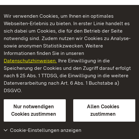
Wir verwenden Cookies, um Ihnen ein optimales
Webseiten-Erlebnis zu bieten. In erster Linie handelt es
Kommen. Staunen. Genießen.
sich dabei um Cookies, die für den Betrieb der Seite
notwendig sind. Zudem nutzen wir Cookies zu Analyse-
sowie anonymen Statistikzwecken. Weitere
Informationen finden Sie in unseren
Datenschutzhinweisen.
Ihre Einwilligung in die
Staatliche Schlösser und Gärten Baden‑Württemberg
Speicherung der Cookies und den Zugriff darauf erfolgt
nach § 25 Abs. 1 TTDSG, die Einwilligung in die weitere
Staatliche Schlösser und Gärten Baden-Württemberg
Datenverarbeitung nach Art. 6 Abs. 1 Buchstabe a)
DSGVO.
Kontakt
FAQ
Impressum
Datenschutz
Gebärdensprache
Leichte Sprache
Erklärung zur Barrierefreiheit
Nur notwendigen
Allen Cookies
BITV-konform (geprüfte Seiten)
Cookies zustimmen
zustimmen
Cookie-Einstellungen anzeigen
Weiteres