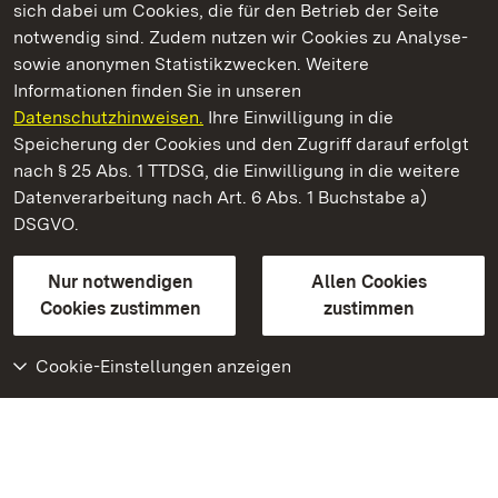
sich dabei um Cookies, die für den Betrieb der Seite
notwendig sind. Zudem nutzen wir Cookies zu Analyse-
sowie anonymen Statistikzwecken. Weitere
Informationen finden Sie in unseren
Datenschutzhinweisen.
Ihre Einwilligung in die
Staatliche Schlösser und Gärten Baden‑Württemberg
Speicherung der Cookies und den Zugriff darauf erfolgt
nach § 25 Abs. 1 TTDSG, die Einwilligung in die weitere
Staatliche Schlösser und Gärten Baden-Württemberg
Datenverarbeitung nach Art. 6 Abs. 1 Buchstabe a)
DSGVO.
Kontakt
FAQ
Impressum
Datenschutz
Gebärdensprache
Leichte Sprache
Erklärung zur Barrierefreiheit
Nur notwendigen
Allen Cookies
BITV-konform (geprüfte Seiten)
Cookies zustimmen
zustimmen
Cookie-Einstellungen anzeigen
Weiteres
Portal
Monumente
Besuchen Sie uns auf
Facebook
Besuchen Sie uns auf