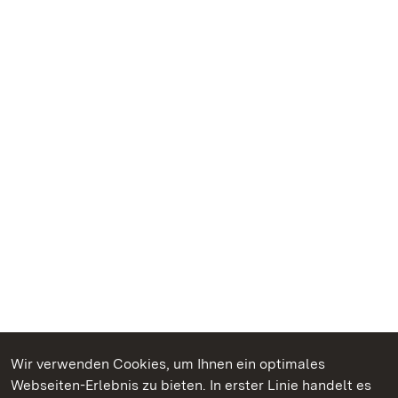
Wir verwenden Cookies, um Ihnen ein optimales
Webseiten-Erlebnis zu bieten. In erster Linie handelt es
Kommen. Staunen. Genießen.