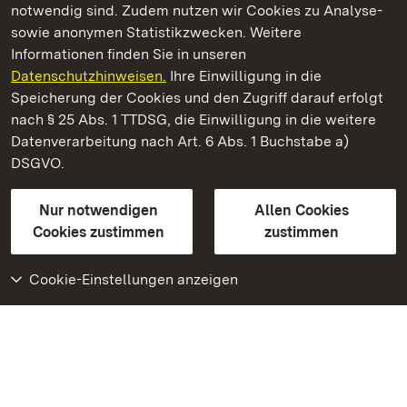
notwendig sind. Zudem nutzen wir Cookies zu Analyse-
sowie anonymen Statistikzwecken. Weitere
Informationen finden Sie in unseren
Datenschutzhinweisen.
Ihre Einwilligung in die
Staatliche Schlösser und Gärten Baden‑Württemberg
Speicherung der Cookies und den Zugriff darauf erfolgt
nach § 25 Abs. 1 TTDSG, die Einwilligung in die weitere
Staatliche Schlösser und Gärten Baden-Württemberg
Datenverarbeitung nach Art. 6 Abs. 1 Buchstabe a)
DSGVO.
Kontakt
FAQ
Impressum
Datenschutz
Gebärdensprache
Leichte Sprache
Erklärung zur Barrierefreiheit
Nur notwendigen
Allen Cookies
BITV-konform (geprüfte Seiten)
Cookies zustimmen
zustimmen
Cookie-Einstellungen anzeigen
Weiteres
Portal
Monumente
Besuchen Sie uns auf
Facebook
Besuchen Sie uns auf
Instagram