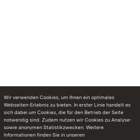
Wir verwenden Cookies, um Ihnen ein optimales
Webseiten-Erlebnis zu bieten. In erster Linie handelt es
Kommen. Staunen. Genießen.
sich dabei um Cookies, die für den Betrieb der Seite
notwendig sind. Zudem nutzen wir Cookies zu Analyse-
sowie anonymen Statistikzwecken. Weitere
Informationen finden Sie in unseren