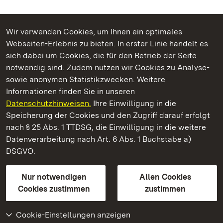
Wir verwenden Cookies, um Ihnen ein optimales
Webseiten-Erlebnis zu bieten. In erster Linie handelt es
Kommen. Staunen. Genießen.
sich dabei um Cookies, die für den Betrieb der Seite
notwendig sind. Zudem nutzen wir Cookies zu Analyse-
sowie anonymen Statistikzwecken. Weitere
Informationen finden Sie in unseren
Datenschutzhinweisen.
Ihre Einwilligung in die
Staatliche Schlösser und Gärten Baden‑Württemberg
Speicherung der Cookies und den Zugriff darauf erfolgt
nach § 25 Abs. 1 TTDSG, die Einwilligung in die weitere
Staatliche Schlösser und Gärten Baden-Württemberg
Datenverarbeitung nach Art. 6 Abs. 1 Buchstabe a)
DSGVO.
Kontakt
FAQ
Impressum
Datenschutz
Gebärdensprache
Leichte Sprache
Erklärung zur Barrierefreiheit
Nur notwendigen
Allen Cookies
BITV-konform (geprüfte Seiten)
Cookies zustimmen
zustimmen
Cookie-Einstellungen anzeigen
Weiteres