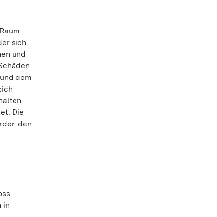
m Raum
der sich
nen und
 Schäden
g und dem
sich
halten.
et. Die
erden den
oss
 in