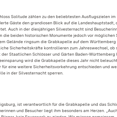
loss Solitude zählen zu den beliebtesten Ausflugszielen i
erte Gäste den grandiosen Blick auf die Landeshauptstadt, 
et. Auch in der diesjährigen Silvesternacht sind Besucherin
m die beiden historischen Monumente jedoch vor möglichen
uf dem Gelände ringsum die Grabkapelle auf dem Württember
liche Sicherheitskräfte kontrollieren zum Jahreswechsel, ob 
t der Staatlichen Schlösser und Gärten Baden-Württemberg 
eeinsparung wird die Grabkapelle dieses Jahr nicht beleucht
r für eine weitere Sicherheitsvorkehrung entschieden und w
le in der Silvesternacht sperren.
gsburg, ist verantwortlich für die Grabkapelle und das Schl
herinnen und Besucher liegt ihm besonders am Herzen. „Auch
nd Bürger, kein Feuerwerk zu zünden. Wir müssen gemeinsam