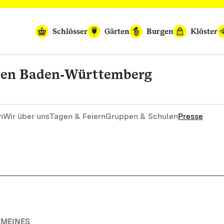
Schlösser
Gärten
Burgen
Klöster
rten Baden‑Württemberg
n
Wir über uns
Tagen & Feiern
Gruppen & Schulen
Presse
EMEINES