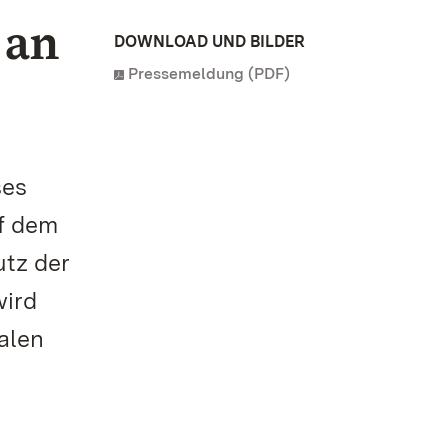
 an
DOWNLOAD UND BILDER
Pressemeldung (PDF)
ses
f dem
tz der
wird
ealen