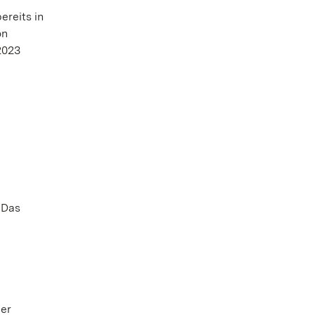
reits in
on
 2023
 Das
der