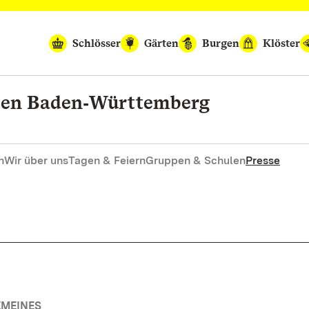
Schlösser
Gärten
Burgen
Klöster
rten Baden‑Württemberg
n
Wir über uns
Tagen & Feiern
Gruppen & Schulen
Presse
EMEINES