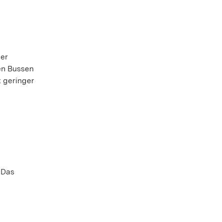
der
en Bussen
t geringer
 Das