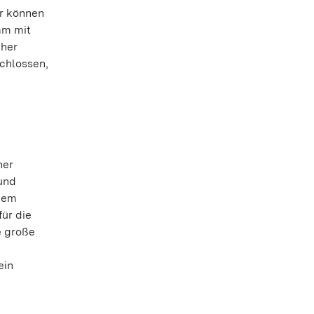
ir können
am mit
cher
schlossen,
her
 und
 dem
ür die
e große
ein