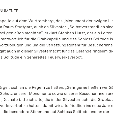
ONUMENTE
bkapelle auf dem Württemberg, das „Monument der ewigen Li
m Raum Stuttgart, auch an Silvester. „Selbstverständlich sind
el genießen möchten“, erklärt Stephan Hurst, der als Leiter
ntwortlich für die Grabkapelle und das Schloss Solitude i
orzubeugen und um die Verletzungsgefahr für Besucherinne
ilt auch in dieser Silvesternacht für das Gelände ringsum di
 Solitude ein generelles Feuerwerksverbot.
rger, sich an die Regeln zu halten: „Sehr gerne heißen wir G
r Schutz unserer Monumente sowie unserer Besucherinnen un
 „Deshalb bitte ich alle, die in der Silvesternacht die Grabka
erksverbot zu halten, damit wir alle friedlich ins neue Jahr 
die die besondere Stimmung auf Schloss Solitude und an der