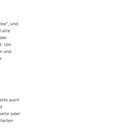
ebe“, und
 alle
 der
st. Um
n und
e
äste auch
d
pelle oder
starten