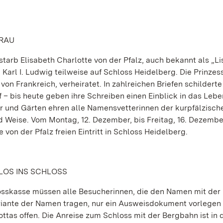
FRAU
arb Elisabeth Charlotte von der Pfalz, auch bekannt als „Lis
 Karl I. Ludwig teilweise auf Schloss Heidelberg. Die Prinze
von Frankreich, verheiratet. In zahlreichen Briefen schilderte
 – bis heute geben ihre Schreiben einen Einblick in das Lebe
r und Gärten ehren alle Namensvetterinnen der kurpfälzisch
d Weise. Vom Montag, 12. Dezember, bis Freitag, 16. Dezembe
on der Pfalz freien Eintritt in Schloss Heidelberg.
LOS INS SCHLOSS
hlosskasse müssen alle Besucherinnen, die den Namen mit der
riante der Namen tragen, nur ein Ausweisdokument vorlegen
ottas offen. Die Anreise zum Schloss mit der Bergbahn ist in 