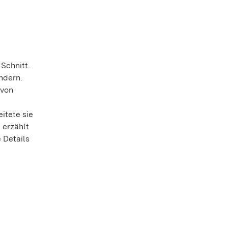
 Schnitt.
ndern.
 von
itete sie
 erzählt
e Details