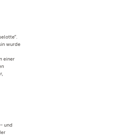
elotte“.
ssin wurde
n einer
en
r,
 – und
der