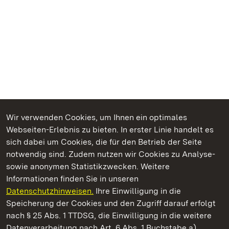
Wir verwenden Cookies, um Ihnen ein optimales
Webseiten-Erlebnis zu bieten. In erster Linie handelt es
Kommen. Staunen. Genießen.
sich dabei um Cookies, die für den Betrieb der Seite
notwendig sind. Zudem nutzen wir Cookies zu Analyse-
sowie anonymen Statistikzwecken. Weitere
Informationen finden Sie in unseren
Datenschutzhinweisen.
Ihre Einwilligung in die
Staatliche Schlösser und Gärten Baden‑Württemberg
Speicherung der Cookies und den Zugriff darauf erfolgt
nach § 25 Abs. 1 TTDSG, die Einwilligung in die weitere
Staatliche Schlösser und Gärten Baden-Württemberg
Datenverarbeitung nach Art. 6 Abs. 1 Buchstabe a)