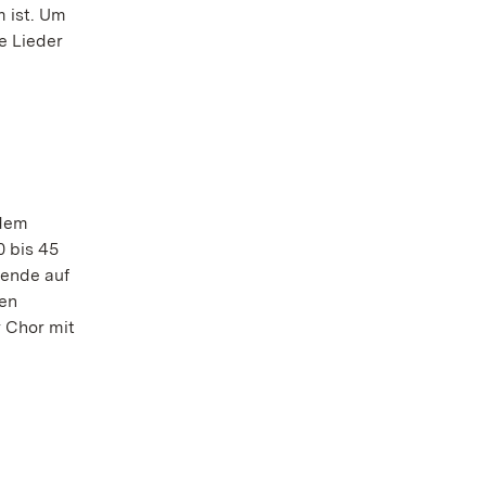
 ist. Um
e Lieder
 dem
0 bis 45
nende auf
ren
 Chor mit