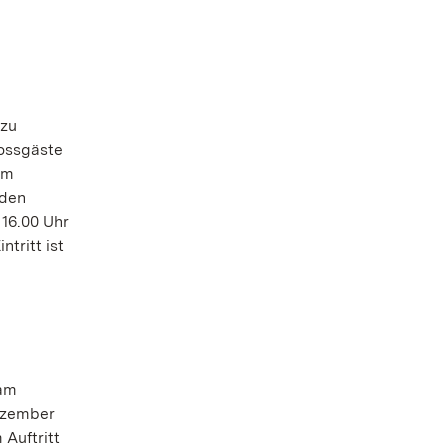
 zu
lossgäste
im
 den
 16.00 Uhr
tritt ist
 am
ezember
Auftritt