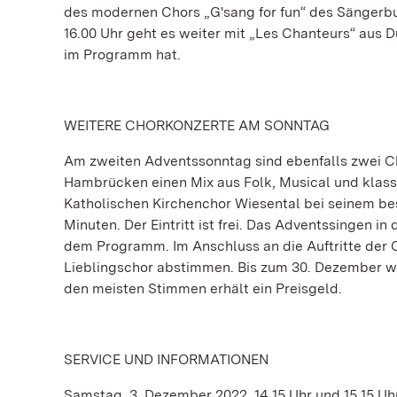
des modernen Chors „G'sang for fun“ des Sängerb
16.00 Uhr geht es weiter mit „Les Chanteurs“ aus D
im Programm hat.
WEITERE CHORKONZERTE AM SONNTAG
Am zweiten Adventssonntag sind ebenfalls zwei Ch
Hambrücken einen Mix aus Folk, Musical und klas
Katholischen Kirchenchor Wiesental bei seinem be
Minuten. Der Eintritt ist frei. Das Adventssingen 
dem Programm. Im Anschluss an die Auftritte der 
Lieblingschor abstimmen. Bis zum 30. Dezember w
den meisten Stimmen erhält ein Preisgeld.
SERVICE UND INFORMATIONEN
Samstag, 3. Dezember 2022, 14.15 Uhr und 15.15 Uh