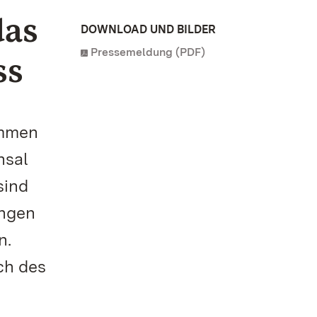
das
DOWNLOAD UND BILDER
Pressemeldung (PDF)
ss
immen
hsal
sind
ingen
n.
ch des