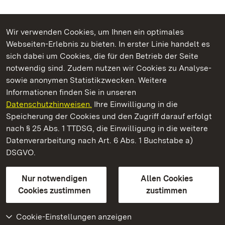
Wir verwenden Cookies, um Ihnen ein optimales
Webseiten-Erlebnis zu bieten. In erster Linie handelt es
Kommen. Staunen. Genießen.
sich dabei um Cookies, die für den Betrieb der Seite
notwendig sind. Zudem nutzen wir Cookies zu Analyse-
sowie anonymen Statistikzwecken. Weitere
Informationen finden Sie in unseren
Datenschutzhinweisen.
Ihre Einwilligung in die
Staatliche Schlösser und Gärten Baden‑Württemberg
Speicherung der Cookies und den Zugriff darauf erfolgt
nach § 25 Abs. 1 TTDSG, die Einwilligung in die weitere
Staatliche Schlösser und Gärten Baden-Württemberg
Datenverarbeitung nach Art. 6 Abs. 1 Buchstabe a)
DSGVO.
Kontakt
FAQ
Impressum
Datenschutz
Gebärdensprache
Leichte Sprache
Erklärung zur Barrierefreiheit
Nur notwendigen
Allen Cookies
BITV-konform (geprüfte Seiten)
Cookies zustimmen
zustimmen
Cookie-Einstellungen anzeigen
Weiteres