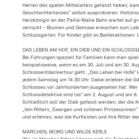
Herren des späten Mittelalters getanzt haben, 
Geschlechtertanzes“ selbst ausprobieren. Histori
Herzkönigin an der Paille-Malle Bahn wartet auf gr
verrückt – Blumen und Gemüse erwachen zum Lebe
Schlossgarten. Für Kinder gibt es Bastelaktionen. U
DAS LEBEN AM HOF, EIN DIEB UND EIN SCHLOSS
Bei Führungen speziell für Familien kann man spie
beispielsweise, wenn es am 30. Juli und am 30. A
Schlossentdeckertour geht. „Das Leben bei Hofe“ l
jedem Samstag um 14.30 Uhr. Dabei erleben die Gä
Schlosses vor Jahrhunderten ausgesehen hat. Wer ge
Schlossdetektive sind los“ am 2. August und am 6. 
Schließlich soll der Dieb gefasst werden, der die 
„Von Rittern, Zwergen und schönen Prinzessinnen“
und erfahren, was die Kurfürsten und ihre Ritter 
MÄRCHEN, MORD UND WILDE KERLE