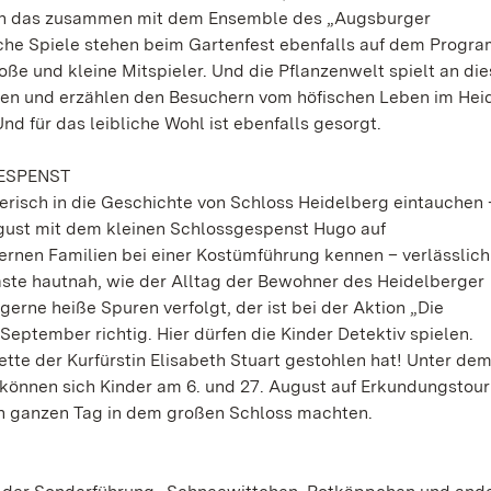
kann das zusammen mit dem Ensemble des „Augsburger
sche Spiele stehen beim Gartenfest ebenfalls auf dem Progr
oße und kleine Mitspieler. Und die Pflanzenwelt spielt an d
n und erzählen den Besuchern vom höfischen Leben im Hei
nd für das leibliche Wohl ist ebenfalls gesorgt.
GESPENST
lerisch in die Geschichte von Schloss Heidelberg eintauchen 
ugust mit dem kleinen Schlossgespenst Hugo auf
ernen Familien bei einer Kostümführung kennen – verlässlich
ste hautnah, wie der Alltag der Bewohner des Heidelberger
rne heiße Spuren verfolgt, der ist bei der Aktion „Die
September richtig. Hier dürfen die Kinder Detektiv spielen.
Kette der Kurfürstin Elisabeth Stuart gestohlen hat! Unter de
 können sich Kinder am 6. und 27. August auf Erkundungstou
den ganzen Tag in dem großen Schloss machten.