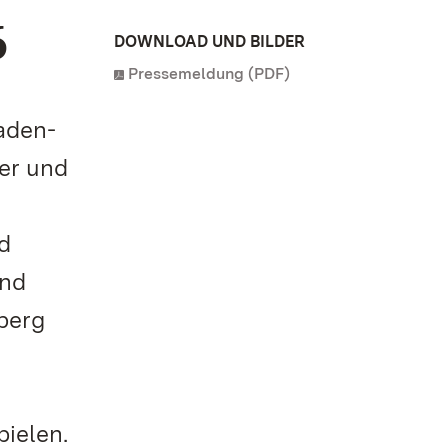
6
DOWNLOAD UND BILDER
Pressemeldung (PDF)
Baden-
ser und
d
end
berg
ielen.