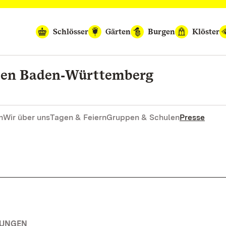
Schlösser
Gärten
Burgen
Klöster
rten Baden‑Württemberg
n
Wir über uns
Tagen & Feiern
Gruppen & Schulen
Presse
TUNGEN