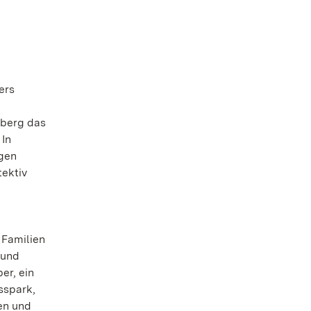
ers
mberg das
In
ngen
ektiv
 Familien
 und
er, ein
sspark,
en und