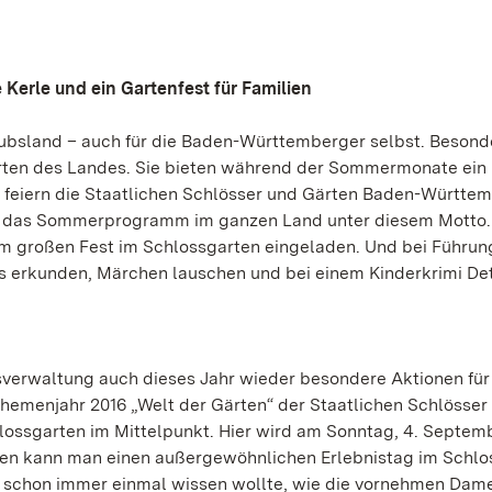
erle und ein Gartenfest für Familien
laubsland – auch für die Baden-Württemberger selbst. Besond
Gärten des Landes. Sie bieten während der Sommermonate ein
16 feiern die Staatlichen Schlösser und Gärten Baden-Württe
t das Sommerprogramm im ganzen Land unter diesem Motto. 
em großen Fest im Schlossgarten eingeladen. Und bei Führu
 erkunden, Märchen lauschen und bei einem Kinderkrimi Det
sverwaltung auch dieses Jahr wieder besondere Aktionen für
emenjahr 2016 „Welt der Gärten“ der Staatlichen Schlösser
ossgarten im Mittelpunkt. Hier wird am Sonntag, 4. Septemb
nden kann man einen außergewöhnlichen Erlebnistag im Schlo
r schon immer einmal wissen wollte, wie die vornehmen Dam