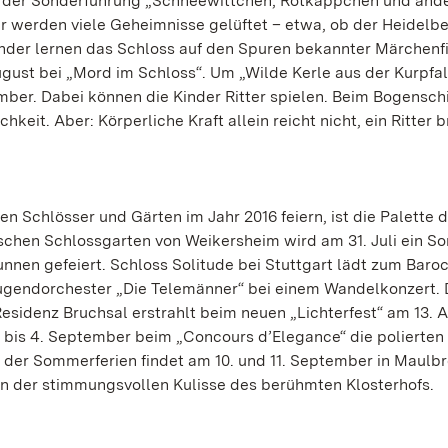
r der Sonderführung „Schneewittchen, Rotkäppchen und ande
r werden viele Geheimnisse gelüftet – etwa, ob der Heidelb
Kinder lernen das Schloss auf den Spuren bekannter Märchenf
ugust bei „Mord im Schloss“. Um „Wilde Kerle aus der Kurpfal
ember. Dabei können die Kinder Ritter spielen. Beim Bogensc
keit. Aber: Körperliche Kraft allein reicht nicht, ein Ritter 
n Schlösser und Gärten im Jahr 2016 feiern, ist die Palette 
schen Schlossgarten von Weikersheim wird am 31. Juli ein S
nnen gefeiert. Schloss Solitude bei Stuttgart lädt zum Bar
e Jugendorchester „Die Telemänner“ bei einem Wandelkonzert. 
esidenz Bruchsal erstrahlt beim neuen „Lichterfest“ am 13. 
bis 4. September beim „Concours d’Elegance“ die polierten
der Sommerferien findet am 10. und 11. September in Maulb
 in der stimmungsvollen Kulisse des berühmten Klosterhofs.