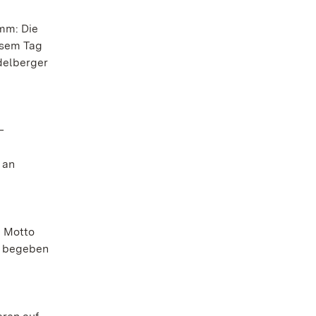
amm: Die
iesem Tag
delberger
–
 an
m Motto
r begeben