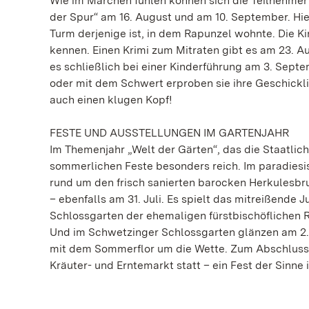
Wie im Märchen fühlen können sich die Teilnehme
der Spur“ am 16. August und am 10. September. Hie
Turm derjenige ist, in dem Rapunzel wohnte. Die 
kennen. Einen Krimi zum Mitraten gibt es am 23. A
es schließlich bei einer Kinderführung am 3. Sept
oder mit dem Schwert erproben sie ihre Geschicklich
auch einen klugen Kopf!
FESTE UND AUSSTELLUNGEN IM GARTENJAHR
Im Themenjahr „Welt der Gärten“, das die Staatliche
sommerlichen Feste besonders reich. Im paradiesi
rund um den frisch sanierten barocken Herkulesbru
– ebenfalls am 31. Juli. Es spielt das mitreißend
Schlossgarten der ehemaligen fürstbischöflichen R
Und im Schwetzinger Schlossgarten glänzen am 2. 
mit dem Sommerflor um die Wette. Zum Abschluss 
Kräuter- und Erntemarkt statt – ein Fest der Sinne