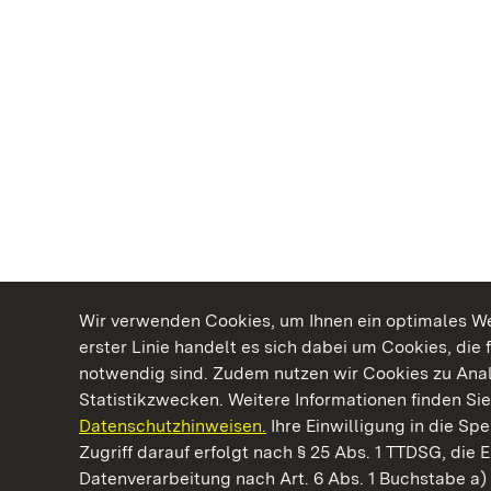
Wir verwenden Cookies, um Ihnen ein optimales Web
erster Linie handelt es sich dabei um Cookies, die 
notwendig sind. Zudem nutzen wir Cookies zu Ana
Statistikzwecken. Weitere Informationen finden Sie
Datenschutzhinweisen.
Ihre Einwilligung in die S
Kommen. Staunen. Genießen.
Zugriff darauf erfolgt nach § 25 Abs. 1 TTDSG, die E
Datenverarbeitung nach Art. 6 Abs. 1 Buchstabe a