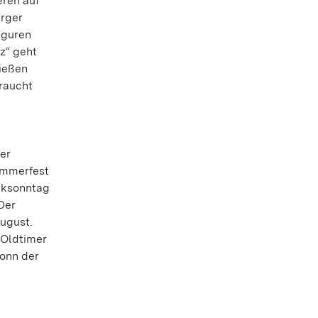
ren auf
erger
iguren
z“ geht
hießen
braucht
der
ommerfest
ocksonntag
Der
August.
 Oldtimer
ronn der