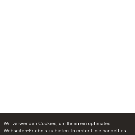
Wir verwenden Cookies, um Ihnen ein optimales
Webseiten-Erlebnis zu bieten. In erster Linie handelt es
Kommen. Staunen. Genießen.