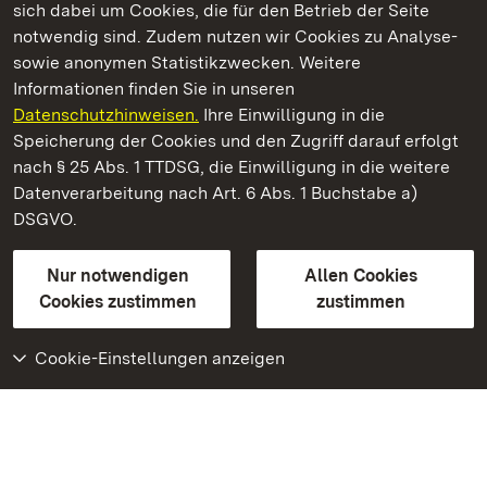
sich dabei um Cookies, die für den Betrieb der Seite
notwendig sind. Zudem nutzen wir Cookies zu Analyse-
sowie anonymen Statistikzwecken. Weitere
Informationen finden Sie in unseren
Datenschutzhinweisen.
Ihre Einwilligung in die
Staatliche Schlösser und Gärten Baden‑Württemberg
Speicherung der Cookies und den Zugriff darauf erfolgt
nach § 25 Abs. 1 TTDSG, die Einwilligung in die weitere
Staatliche Schlösser und Gärten Baden-Württemberg
Datenverarbeitung nach Art. 6 Abs. 1 Buchstabe a)
DSGVO.
Kontakt
FAQ
Impressum
Datenschutz
Gebärdensprache
Leichte Sprache
Erklärung zur Barrierefreiheit
Nur notwendigen
Allen Cookies
BITV-konform (geprüfte Seiten)
Cookies zustimmen
zustimmen
Cookie-Einstellungen anzeigen
Weiteres
Portal
Monumente
Besuchen Sie uns auf
Facebook
Besuchen Sie uns auf